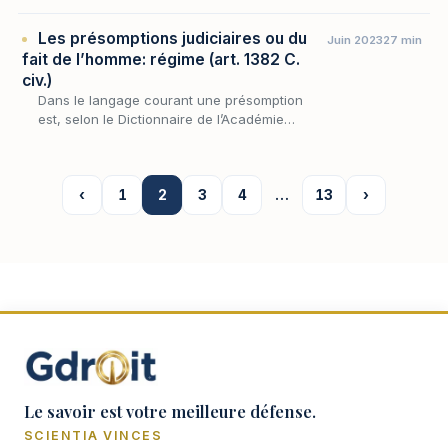
termes de l’article 199 du Code de procédure
civile, les déclarations des témoins « sont…
Les présomptions judiciaires ou du
Juin 2023
27 min
fait de l’homme: régime (art. 1382 C.
civ.)
Dans le langage courant une présomption
est, selon le Dictionnaire de l’Académie
Française, une opinion fondée sur des
indices ou des apparences, sur ce qui est
probable sans être…
‹
1
2
3
4
…
13
›
Le savoir est votre meilleure défense.
SCIENTIA VINCES