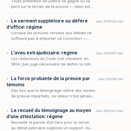
Toute prétention en justice se gagne ou se
perd sur le terrain de la preuve — idem est
non esse aut non probari : ne pas exister ou
ne pas être prouvé, c’est tout un. Dès lors,
Le serment supplétoire ou déféré
Juin 2023
15 min
une…
d’office: régime
Lorsque les preuves versées aux débats ne
suffisent pas à emporter sa conviction —
sans pour autant la laisser totalement
démunie —, le juge peut-il, de sa propre
L’aveu extrajudiciaire: régime
Juin 2023
40 min
autorité, inviter…
Les rédacteurs du Code civil n’avaient, en
1804, pas jugé nécessaire de définir la notion
d’aveu.
La force probante de la preuve par
Juin 2023
6 min
témoins
Dès lors que le témoignage relève des modes
de preuve imparfaits, sa valeur n'est jamais
acquise d'avance : elle se gagne devant le
juge, qui demeure libre d'y ajouter foi ou de
Le recueil du témoignage au moyen
Juin 2023
11 min
l'…
d’une attestation: régime
Recueillir la parole d’un tiers pour la verser
au débat judiciaire suppose un support. Aux