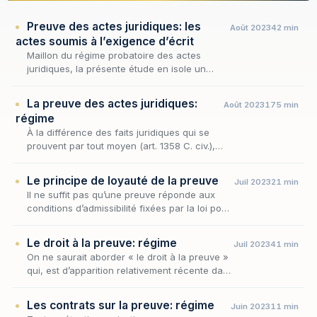
Preuve des actes juridiques: les
Août 2023
42 min
actes soumis à l’exigence d’écrit
Maillon du régime probatoire des actes
juridiques, la présente étude en isole un
préalable décisif : celui de la délimitation des
opérations effectivement astreintes à la
La preuve des actes juridiques:
Août 2023
175 min
preuve pa…
régime
À la différence des faits juridiques qui se
prouvent par tout moyen (art. 1358 C. civ.),
les actes juridiques ne peuvent être
prouvés que par la production d’un écrit
Le principe de loyauté de la preuve
Juil 2023
21 min
(art. 1359 C.…
Il ne suffit pas qu’une preuve réponde aux
conditions d’admissibilité fixées par la loi pour
être recevable, il faut encore qu’elle ait été
obtenue loyalement.
Le droit à la preuve: régime
Juil 2023
41 min
On ne saurait aborder « le droit à la preuve »
qui, est d’apparition relativement récente dans
l’histoire du droit de la preuve, sans se
remémorer, au préalable, l’un des principes…
Les contrats sur la preuve: régime
Juin 2023
11 min