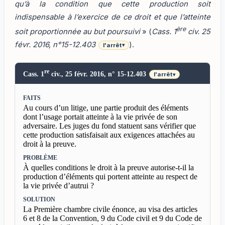
qu’à la condition que cette production soit
indispensable à l’exercice de ce droit et que l’atteinte
ère
soit proportionnée au but poursuivi
» (
Cass. 1
civ. 25
févr. 2016, n°15-12.403
).
l'arrêt
▾
re
Cass. 1
civ., 25 févr. 2016, n° 15-12.403
l'arrêt
▾
FAITS
Au cours d’un litige, une partie produit des éléments
dont l’usage portait atteinte à la vie privée de son
adversaire. Les juges du fond statuent sans vérifier que
cette production satisfaisait aux exigences attachées au
droit à la preuve.
PROBLÈME
À quelles conditions le droit à la preuve autorise-t-il la
production d’éléments qui portent atteinte au respect de
la vie privée d’autrui ?
SOLUTION
La Première chambre civile énonce, au visa des articles
6 et 8 de la Convention, 9 du Code civil et 9 du Code de