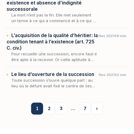
existence et absence d’indignité
successorale
La mort n’est pas la fin. Elle met seulement
un terme à ce qui a commencé et à ce qui a
vécu. Mais la vie se poursuit à travers ce qui
reste et continue à exister.
L’acquisition de la qualité d’héritier: la
Nov 2021
59 min
condition tenant à l’existence (art. 725
C. civ.)
Pour recueillir une succession, encore faut-il
être apte à la recevoir. Or cette aptitude à
hériter, que la loi subordonne tout à la fois à
l'existence du successible et à l'absenc…
Le lieu d’ouverture de la succession
Nov 2021
52 min
Toute succession s’ouvre quelque part : au
lieu où le défunt avait fixé le centre de ses
intérêts, le droit attache la compétence des
juridictions, la dévolution des biens et l’acc…
1
2
3
…
7
›