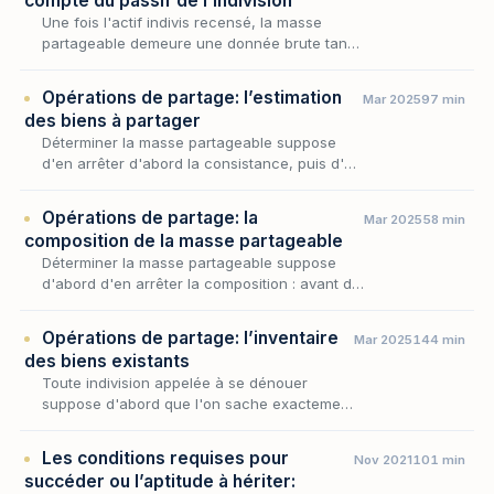
compte du passif de l’indivision
Une fois l'actif indivis recensé, la masse
partageable demeure une donnée brute tant
que le passif qui la grève n'a pas été pris en
compte : c'est par cette soustraction que
Opérations de partage: l’estimation
Mar 2025
97 min
l'acti…
des biens à partager
Déterminer la masse partageable suppose
d'en arrêter d'abord la consistance, puis d'en
fixer la valeur : c'est à cette seconde
opération, l'estimation des biens à partager,
Opérations de partage: la
Mar 2025
58 min
qu'est…
composition de la masse partageable
Déterminer la masse partageable suppose
d'abord d'en arrêter la composition : avant de
fixer ce que chaque copartageant recevra, il
faut savoir sur quels biens, droits et valeurs
Opérations de partage: l’inventaire
Mar 2025
144 min
l…
des biens existants
Toute indivision appelée à se dénouer
suppose d'abord que l'on sache exactement
ce qui se partage : avant de songer à la
répartition, il faut arrêter la consistance
Les conditions requises pour
Nov 2021
101 min
même du patrimo…
succéder ou l’aptitude à hériter: