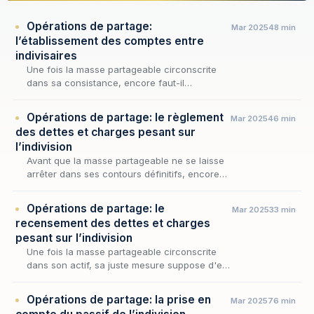
Opérations de partage:
Mar 2025
48 min
l’établissement des comptes entre
indivisaires
Une fois la masse partageable circonscrite
dans sa consistance, encore faut-il
déterminer ce que chaque indivisaire doit à la
communauté et ce qu'il peut en réclamer : tel
Opérations de partage: le règlement
Mar 2025
46 min
est l'of…
des dettes et charges pesant sur
l’indivision
Avant que la masse partageable ne se laisse
arrêter dans ses contours définitifs, encore
faut-il apurer le passif qui grève l'indivision et
déterminer sur quelles ressources il doi…
Opérations de partage: le
Mar 2025
33 min
recensement des dettes et charges
pesant sur l’indivision
Une fois la masse partageable circonscrite
dans son actif, sa juste mesure suppose d'en
retrancher le passif : aucune répartition ne
peut être tenue pour équitable tant que
Opérations de partage: la prise en
Mar 2025
76 min
demeure…