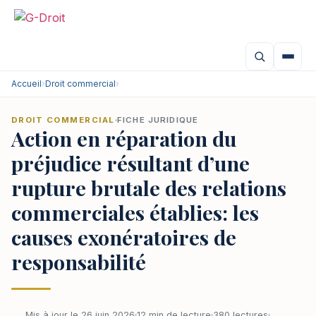
Accueil
›
Droit commercial
›
DROIT COMMERCIAL
FICHE JURIDIQUE
Action en réparation du
préjudice résultant d’une
rupture brutale des relations
commerciales établies: les
causes exonératoires de
responsabilité
Mis à jour le 26 juin 2026
12 min de lecture
380 lectures