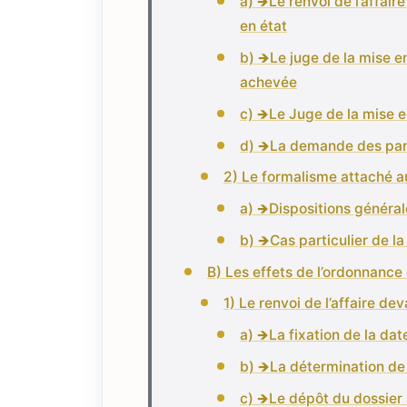
a) 🡺Le renvoi de l’affair
en état
b) 🡺Le juge de la mise en
achevée
c) 🡺Le Juge de la mise 
d) 🡺La demande des par
2) Le formalisme attaché a
a) 🡺Dispositions généra
b) 🡺Cas particulier de l
B) Les effets de l’ordonnance
1) Le renvoi de l’affaire d
a) 🡺La fixation de la dat
b) 🡺La détermination de 
c) 🡺Le dépôt du dossier