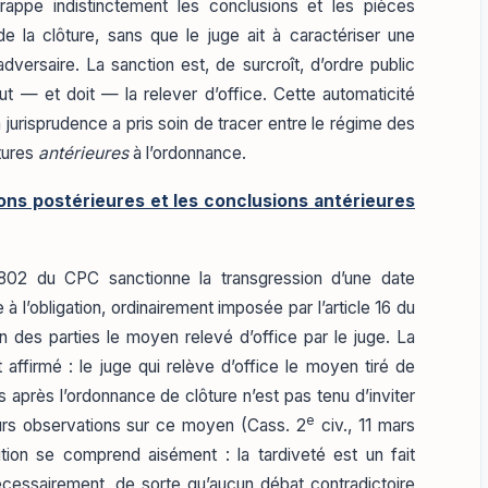
rappe indistinctement les conclusions et les pièces
 la clôture, sans que le juge ait à caractériser une
l’adversaire. La sanction est, de surcroît, d’ordre public
t — et doit — la relever d’office. Cette automaticité
a jurisprudence a pris soin de tracer entre le régime des
itures
antérieures
à l’ordonnance.
ions postérieures et les conclusions antérieures
le 802 du CPC sanctionne la transgression d’une date
à l’obligation, ordinairement imposée par l’article 16 du
n des parties le moyen relevé d’office par le juge. La
 affirmé : le juge qui relève d’office le moyen tiré de
s après l’ordonnance de clôture n’est pas tenu d’inviter
e
eurs observations sur ce moyen (Cass. 2
civ., 11 mars
ution se comprend aisément : la tardiveté est un fait
écessairement, de sorte qu’aucun débat contradictoire