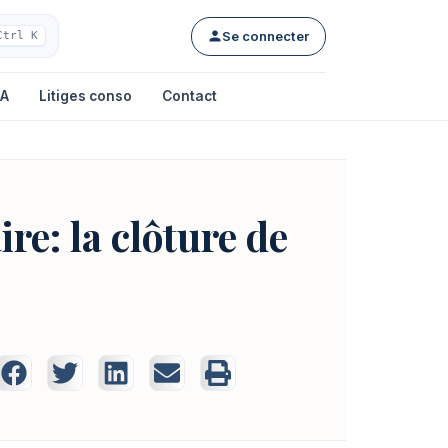
Se connecter
Ctrl K
IA
Litiges conso
Contact
re: la clôture de