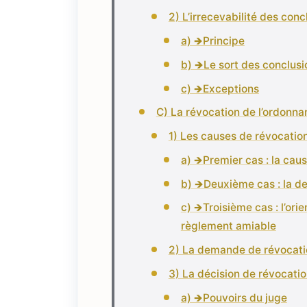
2) L’irrecevabilité des con
a) 🡺Principe
b) 🡺Le sort des conclus
c) 🡺Exceptions
C) La révocation de l’ordonnan
1) Les causes de révocatio
a) 🡺Premier cas : la cau
b) 🡺Deuxième cas : la d
c) 🡺Troisième cas : l’or
règlement amiable
2) La demande de révocatio
3) La décision de révocatio
a) 🡺Pouvoirs du juge