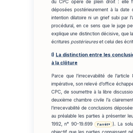
du CPC opère de plein droit : elle f
déposées postérieurement à la date de
intention dilatoire ni un grief subi par 
procédural, en ce sens que le juge peu
explique une distinction décisive, que l
écritures
postérieures
et celui des écr
I)
La distinction entre les conclus
à la clôture
Parce que l’irrecevabilité de l’artic
impérative, son relevé d’office échappe 
CPC, de soumettre à la libre discussio
deuxième chambre civile l’a clairement
l’irrecevabilité de conclusions déposée
au préalable les parties à présenter l
1992, n° 90-19.699
). La sol
l'arrêt
▾
objectif que les parties connaissent n