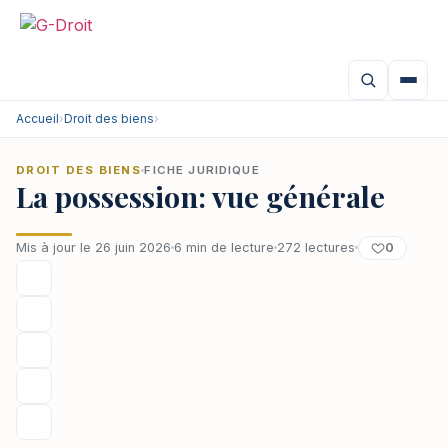
Aller
au
contenu
Accueil
›
Droit des biens
›
DROIT DES BIENS
FICHE JURIDIQUE
La possession: vue générale
0
Mis à jour le 26 juin 2026
6 min de lecture
272 lectures