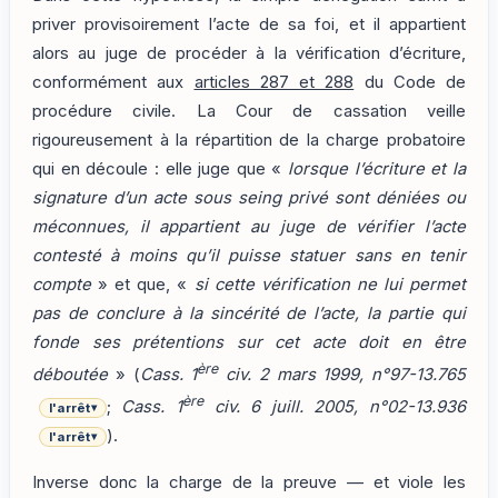
priver provisoirement l’acte de sa foi, et il appartient
alors au juge de procéder à la vérification d’écriture,
conformément aux
articles 287 et 288
du Code de
procédure civile. La Cour de cassation veille
rigoureusement à la répartition de la charge probatoire
qui en découle : elle juge que «
lorsque l’écriture et la
signature d’un acte sous seing privé sont déniées ou
méconnues, il appartient au juge de vérifier l’acte
contesté à moins qu’il puisse statuer sans en tenir
compte
» et que, «
si cette vérification ne lui permet
pas de conclure à la sincérité de l’acte, la partie qui
fonde ses prétentions sur cet acte doit en être
ère
déboutée
» (
Cass. 1
civ. 2 mars 1999, n°97-13.765
ère
;
Cass. 1
civ. 6 juill. 2005, n°02-13.936
l'arrêt
▾
).
l'arrêt
▾
Inverse donc la charge de la preuve — et viole les