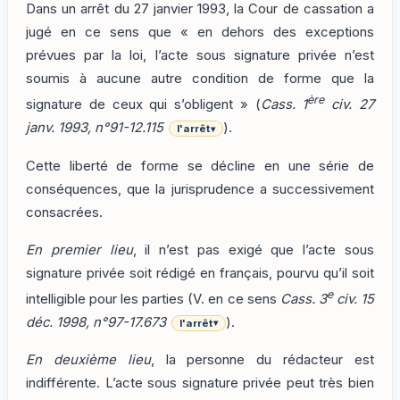
Dans un arrêt du 27 janvier 1993, la Cour de cassation a
jugé en ce sens que « en dehors des exceptions
prévues par la loi, l’acte sous signature privée n’est
soumis à aucune autre condition de forme que la
ère
signature de ceux qui s’obligent » (
Cass. 1
civ. 27
janv. 1993, n°91-12.115
).
l'arrêt
▾
Cette liberté de forme se décline en une série de
conséquences, que la jurisprudence a successivement
consacrées.
En premier lieu
, il n’est pas exigé que l’acte sous
signature privée soit rédigé en français, pourvu qu’il soit
e
intelligible pour les parties (V. en ce sens
Cass. 3
civ. 15
déc. 1998, n°97-17.673
).
l'arrêt
▾
En deuxième lieu
, la personne du rédacteur est
indifférente. L’acte sous signature privée peut très bien