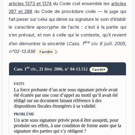
articles 1373 et 1374
du Code civil ensemble les
articles
287 et 288
du Code de procédure civile — le juge qui
fait peser sur celui qui dénie sa signature le soin d’établir
le caractère apocryphe de l’acte : c’est à la partie qui
s’en prévaut, et non à celle qui le conteste, qu’il revient
ère
d’en démontrer la sincérité (
Cass. 1
civ. 6 juill. 2005,
n°02-13.936
).
l'arrêt
▾
re
Cass. 1
civ., 21 févr. 2006, n° 04-13.512
l'arrêt
▾
FAITS
La force probante d’un acte sous signature privée avait
été écartée par une cour d’appel au motif qu’il avait été
rédigé sur un document faisant référence à des
dispositions fiscales étrangères à sa validité.
PROBLÈME
Un acte sous signature privée peut-il être assujetti, pour
produire ses effets, à une condition de forme autre que la
signature des parties qui s’y obligent ?