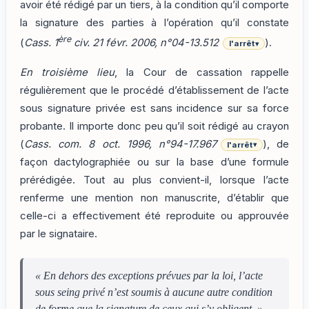
avoir été rédigé par un tiers, à la condition qu’il comporte
la signature des parties à l’opération qu’il constate
ère
(
Cass. 1
civ. 21 févr. 2006, n°04-13.512
).
l'arrêt
▾
En troisième lieu
, la Cour de cassation rappelle
régulièrement que le procédé d’établissement de l’acte
sous signature privée est sans incidence sur sa force
probante. Il importe donc peu qu’il soit rédigé au crayon
(
Cass. com. 8 oct. 1996, n°94-17.967
), de
l'arrêt
▾
façon dactylographiée ou sur la base d’une formule
prérédigée. Tout au plus convient-il, lorsque l’acte
renferme une mention non manuscrite, d’établir que
celle-ci a effectivement été reproduite ou approuvée
par le signataire.
« En dehors des exceptions prévues par la loi, l’acte
sous seing privé n’est soumis à aucune autre condition
de forme que la signature de ceux qui s’y obligent. »