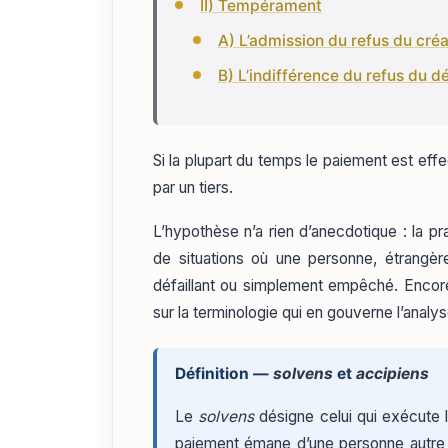
II) Tempérament
A) L’admission du refus du cré
B) L’indifférence du refus du d
Si la plupart du temps le paiement est effectu
par un tiers.
L’hypothèse n’a rien d’anecdotique : la pr
de situations où une personne, étrangère 
défaillant ou simplement empêché. Encore 
sur la terminologie qui en gouverne l’analys
Définition —
solvens
et
accipiens
Le
solvens
désigne celui qui exécute l
paiement émane d’une personne autre 