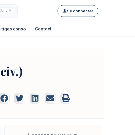
Se connecter
Ctrl K
itiges conso
Contact
civ.)