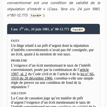
conventionnel est une condition de validité de la
stipulation d’intérêt
» (
Cass. 1ère civ. 24 juin 1981,
n°80-12.773
).
l'arrêt
▾
re
Cass. 1
civ., 24 juin 1981, n° 80-12.773
l'arrêt
▾
FAITS
Un litige relatif à un prêt d’argent dont la stipulation
d’intérêts conventionnels n’avait pas été consignée, par
un écrit, quant à la mention de son taux.
PROBLÈME
L’exigence d’un écrit mentionnant le taux de l’intérêt
conventionnel, posée par la combinaison de l’
article
1907, al. 2
du Code civil et de l’article 4 de la
loi n° 66-
1010 du 28 décembre 1966
, constitue-t-elle une simple
règle de preuve ou une condition de fond de la
stipulation ?
SOLUTION
La Cour de cassation juge qu’en matière de prêt
d’argent l’exigence d’un écrit mentionnant le taux de
l’intérêt conventionnel est une
condition de validité
de la