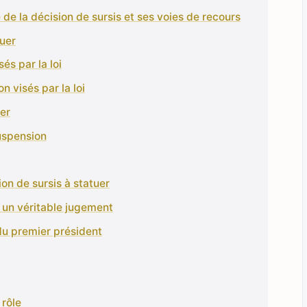
e de la décision de sursis et ses voies de recours
tuer
és par la loi
n visés par la loi
uer
suspension
ion de sursis à statuer
: un véritable jugement
 du premier président
 rôle