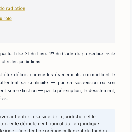
 de radiation
u rôle
er
ar le Titre XI du Livre 1
du Code de procédure civile
tes les juridictions.
ent être définis comme les événements qui modifient le
s affectent sa continuité — par sa suspension ou son
uent son extinction — par la péremption, le désistement,
ées.
enant entre la saisine de la juridiction et le
turber le déroulement normal du lien juridique
 le juge. L’incident ne préjuge nullement du fond du