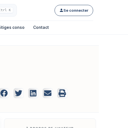
Se connecter
Ctrl K
itiges conso
Contact