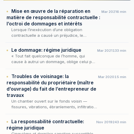
Mise en œuvre de la réparation en
Mar 2021
6 min
matière de responsabilité contractuelle :
l’octroi de dommages et intérêts
Lorsque l’inexécution d’une obligation
contractuelle a causé un préjudice, le
créancier ne se contente pas de constater le
manquement : il en réclame la réparation,
Le dommage: régime juridique
Mar 2021
133 min
laquelle prend,…
« Tout fait quelconque de l’homme, qui
cause à autrui un dommage, oblige celui par
la faute duquel il est arrivé à le réparer ».
Troubles de voisinage: la
Mar 2020
15 min
responsabilité du propriétaire (maître
d’ouvrage) du fait de l’entrepreneur de
travaux
Un chantier ouvert sur le fonds voisin —
fissures, vibrations, ébranlements, infiltrations
— n'épargne pas toujours les propriétés
mitoyennes. Lorsque les nuisances excèdent
La responsabilité contractuelle:
Nov 2019
243 min
les in…
régime juridique
Cinquième et dernière sanction susceptible