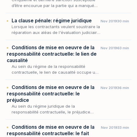
d’être encourue par la partie qui a manqué à
ses obligations contractuelles : la
condamnation au paiement de dommages et
La clause pénale: régime juridique
Nov 2019
30 min
intérêts.
Lorsque les contractants veulent soustraire la
réparation aux aléas de l'évaluation judiciaire,
ils recourent volontiers à la clause pénale, qui
fixe par avance et forfaitairement…
Conditions de mise en oeuvre de la
Nov 2019
63 min
responsabilité contractuelle: le lien de
causalité
Au sein du régime de la responsabilité
contractuelle, le lien de causalité occupe une
place décisive : il ne suffit pas qu'une
inexécution soit constatée et qu'un dommage
Conditions de mise en oeuvre de la
Nov 2019
36 min
soit subi…
responsabilité contractuelle: le
préjudice
Au sein du régime juridique de la
responsabilité contractuelle, le préjudice
occupe une place singulière : il est la
condition par laquelle l'inexécution cesse
Conditions de mise en oeuvre de la
Nov 2019
33 min
d'être une simple dé…
responsabilité contractuelle: le fait