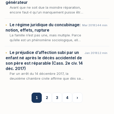
générateur
Avant que ne soit due la moindre réparation,
encore faut-il qu'un manquement puisse être
imputé au débiteur : c'est dire que toute
responsabilité contractuelle prend racine
Le régime juridique du concubinage:
Mar 2018
144 min
dans un…
notion, effets, rupture
La famille n’est pas une, mais multiple. Parce
qu’elle est un phénomène sociologique, elle
a vocation à évoluer à mesure que la société
se transforme.
Le préjudice d’affection subi par un
Jan 2018
12 min
enfant né après le décès accidentel de
son père est réparable (Cass. 2e civ. 14
déc. 2017)
Par un arrêt du 14 décembre 2017, la
deuxième chambre civile affirme que dès sa
naissance, l’enfant peut demander réparation
du préjudice résultant du décès accidentel de
son père…
1
2
3
4
›