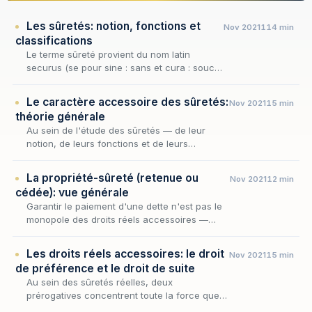
Les sûretés: notion, fonctions et
Nov 2021
114 min
classifications
Le terme sûreté provient du nom latin
securus (se pour sine : sans et cura : souci)
qui signifie littéralement exempt de tout
danger, en sécurité, où l’on n’a rien à
Le caractère accessoire des sûretés:
Nov 2021
15 min
craindre.
théorie générale
Au sein de l'étude des sûretés — de leur
notion, de leurs fonctions et de leurs
classifications —, le caractère accessoire
occupe une place singulière : il ne décrit pas
La propriété-sûreté (retenue ou
Nov 2021
12 min
une catégo…
cédée): vue générale
Garantir le paiement d'une dette n'est pas le
monopole des droits réels accessoires —
gage, hypothèque, nantissement. Le droit réel
principal par excellence, la propriété, peut
Les droits réels accessoires: le droit
Nov 2021
15 min
tou…
de préférence et le droit de suite
Au sein des sûretés réelles, deux
prérogatives concentrent toute la force que
le créancier tire de l'affectation d'un bien : le