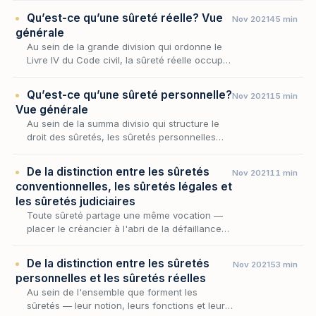
droit de préférence, qui lui assure d'être payé
Qu’est-ce qu’une sûreté réelle? Vue
Nov 2021
45 min
avan…
générale
Au sein de la grande division qui ordonne le
Livre IV du Code civil, la sûreté réelle occupe
une place singulière : là où la sûreté
personnelle adjoint au débiteur un second
Qu’est-ce qu’une sûreté personnelle?
Nov 2021
15 min
patrim…
Vue générale
Au sein de la summa divisio qui structure le
droit des sûretés, les sûretés personnelles
forment cette première famille où la garantie
ne procède pas d'un bien affecté, mais de
De la distinction entre les sûretés
Nov 2021
11 min
l'e…
conventionnelles, les sûretés légales et
les sûretés judiciaires
Toute sûreté partage une même vocation —
placer le créancier à l'abri de la défaillance
de son débiteur — mais ne procède pas
toujours de la même origine : tantôt elle naît
De la distinction entre les sûretés
Nov 2021
53 min
de la v…
personnelles et les sûretés réelles
Au sein de l'ensemble que forment les
sûretés — leur notion, leurs fonctions et leurs