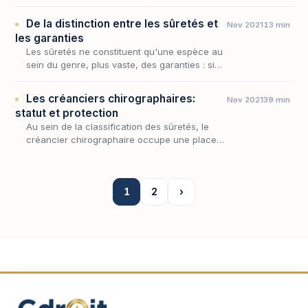
classifications —, l'opposition entre sûretés
personnelles et sûretés réelles constitue la
De la distinction entre les sûretés et
Nov 2021
13 min
lig…
les garanties
Les sûretés ne constituent qu'une espèce au
sein du genre, plus vaste, des garanties : si
tout mécanisme protecteur du créancier
participe d'une même finalité, la défense
Les créanciers chirographaires:
Nov 2021
39 min
contre le…
statut et protection
Au sein de la classification des sûretés, le
créancier chirographaire occupe une place
singulière : il en est précisément le négatif,
celui qui ne dispose d'aucune garantie
particu…
1
2
›