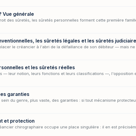
? Vue générale
droit des sûretés, les sûretés personnelles forment cette première famil
nventionnelles, les sûretés légales et les sûretés judiciair
cer le créancier à l'abri de la défaillance de son débiteur — mais ne
rsonnelles et les sûretés réelles
 — leur notion, leurs fonctions et leurs classifications —, l'opposition 
 les garanties
sein du genre, plus vaste, des garanties : si tout mécanisme protecteu
t et protection
réancier chirographaire occupe une place singulière : il en est préciséme