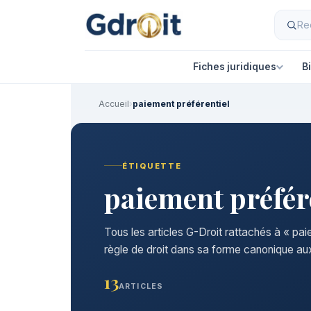
Fiches juridiques
B
Accueil
›
paiement préférentiel
ÉTIQUETTE
paiement préfér
Tous les articles G-Droit rattachés à « pai
règle de droit dans sa forme canonique aux
13
ARTICLES