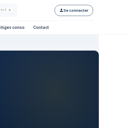
Se connecter
Ctrl K
itiges conso
Contact