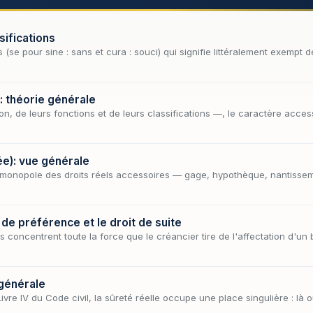
sifications
(se pour sine : sans et cura : souci) qui signifie littéralement exempt d
: théorie générale
on, de leurs fonctions et de leurs classifications —, le caractère acc
ée): vue générale
e monopole des droits réels accessoires — gage, hypothèque, nantissemen
 de préférence et le droit de suite
 concentrent toute la force que le créancier tire de l'affectation d'un b
 générale
ivre IV du Code civil, la sûreté réelle occupe une place singulière : là 