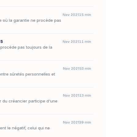
Nov 2021
15 min
le où la garantie ne procède pas
es
Nov 2021
11 min
 procède pas toujours de la
Nov 2021
53 min
entre sûretés personnelles et
Nov 2021
13 min
r du créancier participe d'une
Nov 2021
39 min
nt le négatif, celui qui ne