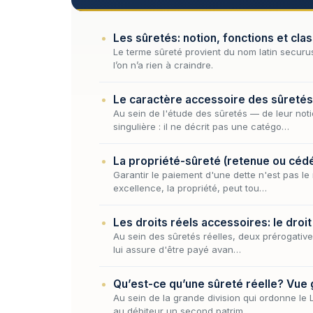
Les sûretés: notion, fonctions et clas
Le terme sûreté provient du nom latin securus 
l’on n’a rien à craindre.
Le caractère accessoire des sûretés
Au sein de l'étude des sûretés — de leur noti
singulière : il ne décrit pas une catégo…
La propriété-sûreté (retenue ou céd
Garantir le paiement d'une dette n'est pas l
excellence, la propriété, peut tou…
Les droits réels accessoires: le droit
Au sein des sûretés réelles, deux prérogatives
lui assure d'être payé avan…
Qu’est-ce qu’une sûreté réelle? Vue
Au sein de la grande division qui ordonne le L
au débiteur un second patrim…