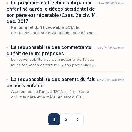
Le préjudice d’affection subi par un
Jan 2018
12 min
l'union ; sa…
enfant né après le décès accidentel de
son père est réparable (Cass. 2e civ. 14
déc. 2017)
Par un arrêt du 14 décembre 2017, la
deuxième chambre civile affirme que dès sa
naissance, l’enfant peut demander réparation
du préjudice résultant du décès accidentel de
La responsabilité des commettants
Nov 2016
60 min
son père…
du fait de leurs préposés
La responsabilité des commettants du fait de
leurs préposés constitue un cas particulier de
responsabilité du fait d’autrui.
La responsabilité des parents du fait
Nov 2016
68 min
de leurs enfants
Aux termes de l’article 1242, al. 4 du Code
civil « le père et la mère, en tant qu’ils
exercent l’autorité parentale, sont
solidairement responsables du dommage
causé par leurs enf…
1
2
›