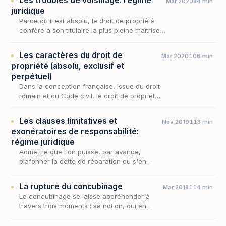
Les troubles de voisinage: régime
Mar 2020
84 min
c'e…
juridique
Parce qu'il est absolu, le droit de propriété
confère à son titulaire la plus pleine maîtrise
sur sa chose ; mais cette plénitude s'arrête là
où commence le fonds d'autrui, de sort…
Les caractères du droit de
Mar 2020
106 min
propriété (absolu, exclusif et
perpétuel)
Dans la conception française, issue du droit
romain et du Code civil, le droit de propriété
est envisagé comme un tout et concentre
l’ensemble des prérogatives dont une chose
Les clauses limitatives et
Nov 2019
113 min
est s…
exonératoires de responsabilité:
régime juridique
Admettre que l'on puisse, par avance,
plafonner la dette de réparation ou s'en
affranchir, c'est toucher au point le plus
sensible de la responsabilité contractuelle :
La rupture du concubinage
Mar 2018
114 min
la mesure du…
Le concubinage se laisse appréhender à
travers trois moments : sa notion, qui en
délimite les contours juridiques ; ses effets,
qui en mesurent la portée tant que dure