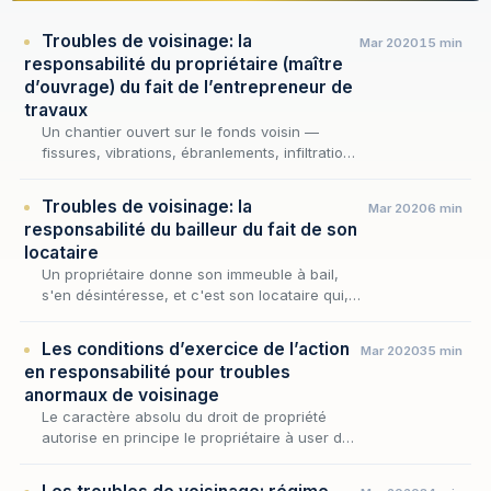
Troubles de voisinage: la
Mar 2020
15 min
responsabilité du propriétaire (maître
d’ouvrage) du fait de l’entrepreneur de
travaux
Un chantier ouvert sur le fonds voisin —
fissures, vibrations, ébranlements, infiltrations
— n'épargne pas toujours les propriétés
mitoyennes. Lorsque les nuisances excèdent
Troubles de voisinage: la
Mar 2020
6 min
les in…
responsabilité du bailleur du fait de son
locataire
Un propriétaire donne son immeuble à bail,
s'en désintéresse, et c'est son locataire qui,
par son tapage ou son comportement,
empoisonne la vie du voisinage. Le bailleur, qui
Les conditions d’exercice de l’action
Mar 2020
35 min
n'a p…
en responsabilité pour troubles
anormaux de voisinage
Le caractère absolu du droit de propriété
autorise en principe le propriétaire à user de
sa chose comme il l'entend, jusqu'à nuire à
son voisin sans engager sa responsabilité ;