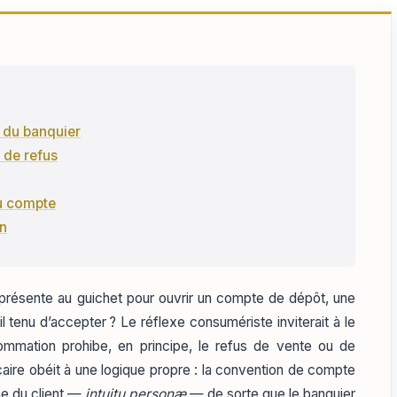
le du banquier
 de refus
au compte
on
e présente au guichet pour ouvrir un compte de dépôt, une
l tenu d’accepter ? Le réflexe consumériste inviterait à le
ommation prohibe, en principe, le refus de vente ou de
ncaire obéit à une logique propre : la convention de compte
ne du client —
intuitu personæ
— de sorte que le banquier