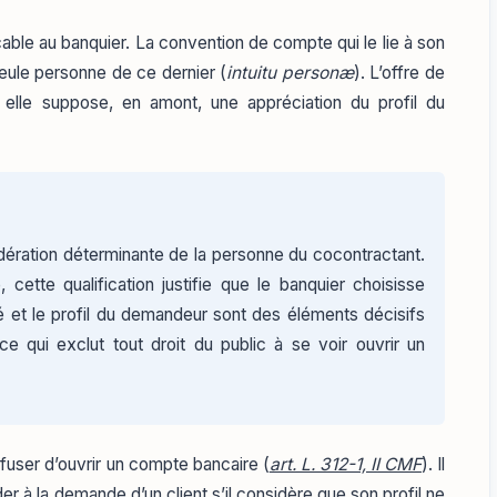
icable au banquier. La convention de compte qui le lie à son
seule personne de ce dernier (
intuitu personæ
). L’offre de
: elle suppose, en amont, une appréciation du profil du
dération déterminante de la personne du cocontractant.
cette qualification justifie que le banquier choisisse
alité et le profil du demandeur sont des éléments décisifs
e qui exclut tout droit du public à se voir ouvrir un
efuser d’ouvrir un compte bancaire (
art. L. 312-1, II CMF
). Il
r à la demande d’un client s’il considère que son profil ne