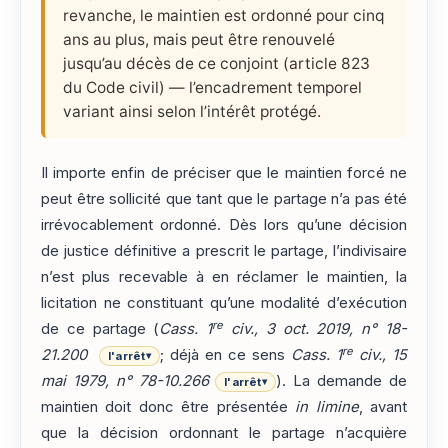
revanche, le maintien est ordonné pour cinq
ans au plus, mais peut être renouvelé
jusqu’au décès de ce conjoint (article 823
du Code civil) — l’encadrement temporel
variant ainsi selon l’intérêt protégé.
Il importe enfin de préciser que le maintien forcé ne
peut être sollicité que tant que le partage n’a pas été
irrévocablement ordonné. Dès lors qu’une décision
de justice définitive a prescrit le partage, l’indivisaire
n’est plus recevable à en réclamer le maintien, la
licitation ne constituant qu’une modalité d’exécution
re
de ce partage (
Cass. 1
civ., 3 oct. 2019, n° 18-
re
21.200
; déjà en ce sens
Cass. 1
civ., 15
l'arrêt
▾
mai 1979, n° 78-10.266
). La demande de
l'arrêt
▾
maintien doit donc être présentée
in limine
, avant
que la décision ordonnant le partage n’acquière