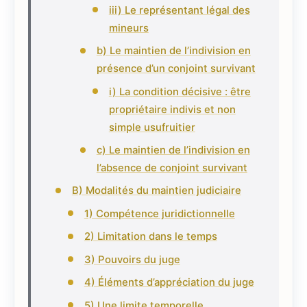
iii) Le représentant légal des
mineurs
b) Le maintien de l’indivision en
présence d’un conjoint survivant
i) La condition décisive : être
propriétaire indivis et non
simple usufruitier
c) Le maintien de l’indivision en
l’absence de conjoint survivant
B) Modalités du maintien judiciaire
1) Compétence juridictionnelle
2) Limitation dans le temps
3) Pouvoirs du juge
4) Éléments d’appréciation du juge
5) Une limite temporelle