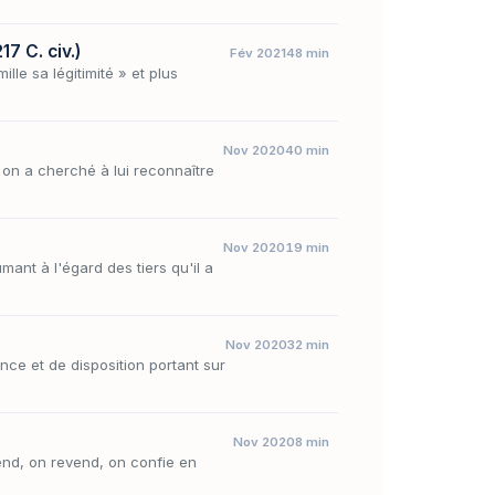
17 C. civ.)
Fév 2021
48 min
le sa légitimité » et plus
Nov 2020
40 min
 on a cherché à lui reconnaître
Nov 2020
19 min
mant à l'égard des tiers qu'il a
Nov 2020
32 min
nce et de disposition portant sur
Nov 2020
8 min
nd, on revend, on confie en