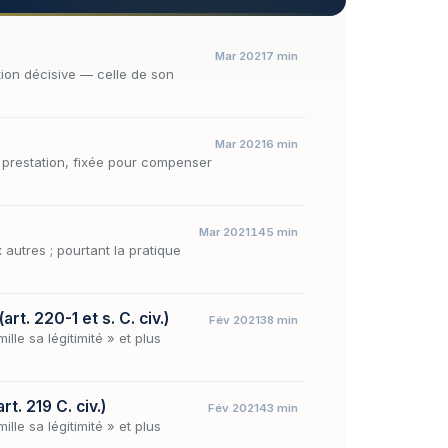
Mar 2021
7 min
tion décisive — celle de son
Mar 2021
6 min
la prestation, fixée pour compenser
Mar 2021
145 min
 autres ; pourtant la pratique
t. 220-1 et s. C. civ.)
Fév 2021
38 min
le sa légitimité » et plus
t. 219 C. civ.)
Fév 2021
43 min
le sa légitimité » et plus