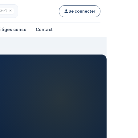
Se connecter
Ctrl K
itiges conso
Contact