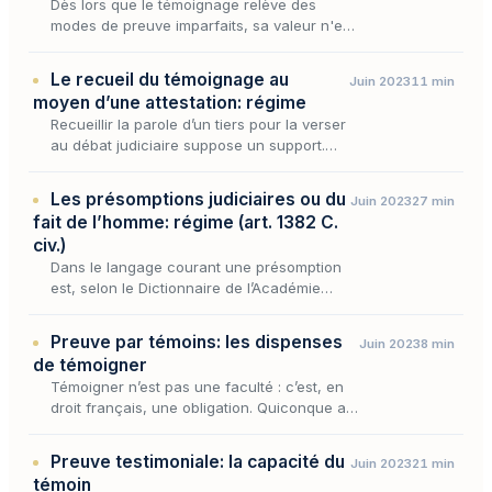
Dès lors que le témoignage relève des
modes de preuve imparfaits, sa valeur n'est
jamais acquise d'avance : elle se gagne
devant le juge, qui demeure libre d'y ajouter
Le recueil du témoignage au
Juin 2023
11 min
foi ou de l'…
moyen d’une attestation: régime
Recueillir la parole d’un tiers pour la verser
au débat judiciaire suppose un support.
Aux termes de l’article 199 du Code de
procédure civile, les déclarations des
Les présomptions judiciaires ou du
Juin 2023
27 min
témoins « sont…
fait de l’homme: régime (art. 1382 C.
civ.)
Dans le langage courant une présomption
est, selon le Dictionnaire de l’Académie
Française, une opinion fondée sur des
indices ou des apparences, sur ce qui est
Preuve par témoins: les dispenses
Juin 2023
8 min
probable sans être…
de témoigner
Témoigner n’est pas une faculté : c’est, en
droit français, une obligation. Quiconque a
connaissance de faits utiles à la solution
d’un litige peut être contraint de les
Preuve testimoniale: la capacité du
Juin 2023
21 min
rapporter…
témoin