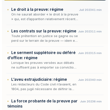
Le droit à la preuve: régime
Juil 2023
41 min
On ne saurait aborder « le droit à la preuve
» qui, est d’apparition relativement récente
dans l’histoire du droit de la preuve, sans
se remémorer, au préalable, l’un des
Les contrats sur la preuve: régime
Juin 2023
11 min
principes…
Toute prétention en justice se gagne ou se
perd sur le terrain de la preuve — idem est
non esse aut non probari : ne pas exister
ou ne pas être prouvé, c’est tout un. Dès
Le serment supplétoire ou déféré
Juin 2023
15 min
lors, une…
d’office: régime
Lorsque les preuves versées aux débats
ne suffisent pas à emporter sa conviction
— sans pour autant la laisser totalement
démunie —, le juge peut-il, de sa propre
L’aveu extrajudiciaire: régime
Juin 2023
40 min
autorité, inviter…
Les rédacteurs du Code civil n’avaient, en
1804, pas jugé nécessaire de définir la
notion d’aveu.
La force probante de la preuve par
Juin 2023
6 min
témoins