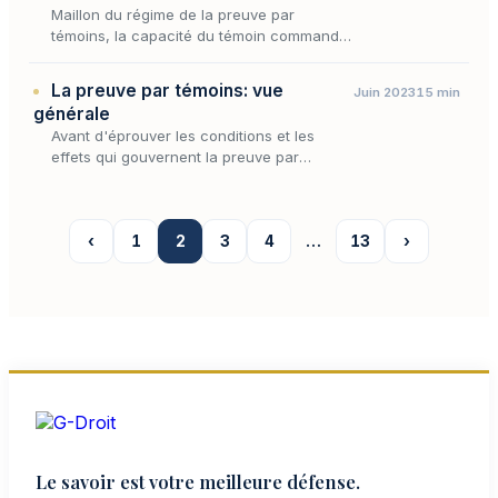
Maillon du régime de la preuve par
témoins, la capacité du témoin commande
qu'au-delà de sa qualité de tiers et de la
connaissance personnelle des faits, la
La preuve par témoins: vue
Juin 2023
15 min
personne appelée à dépo…
générale
Avant d'éprouver les conditions et les
effets qui gouvernent la preuve par
témoins, encore faut-il en saisir la
physionomie d'ensemble : ce que recouvre
ce mode de preuve, l'autori…
‹
1
2
3
4
…
13
›
Le savoir est votre meilleure défense.