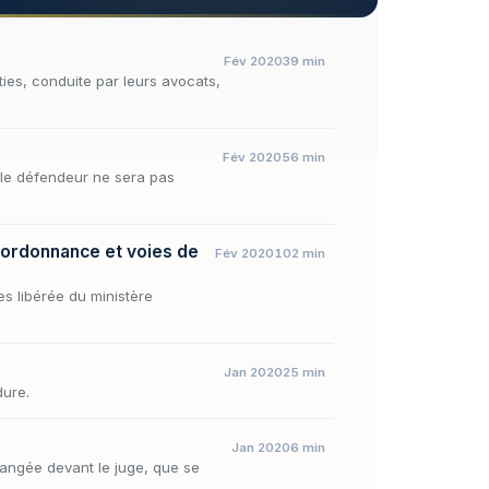
Fév 2020
39 min
ties, conduite par leurs avocats,
Fév 2020
56 min
 le défendeur ne sera pas
 ordonnance et voies de
Fév 2020
102 min
es libérée du ministère
Jan 2020
25 min
dure.
Jan 2020
6 min
changée devant le juge, que se