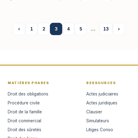
‹
1
2
3
4
5
…
13
›
MATIÈRES PHARES
RESSOURCES
Droit des obligations
Actes judiciaires
Procédure civile
Actes juridiques
Droit de la famille
Clausier
Droit commercial
Simulateurs
Droit des sûretés
Litiges Conso