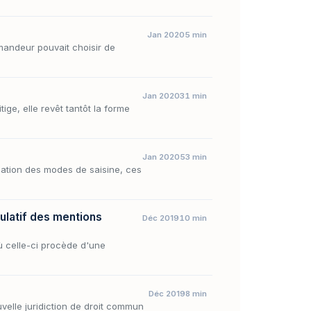
Jan 2020
5 min
emandeur pouvait choisir de
Jan 2020
31 min
ige, elle revêt tantôt la forme
Jan 2020
53 min
cation des modes de saisine, ces
ulatif des mentions
Déc 2019
10 min
où celle-ci procède d'une
Déc 2019
8 min
velle juridiction de droit commun