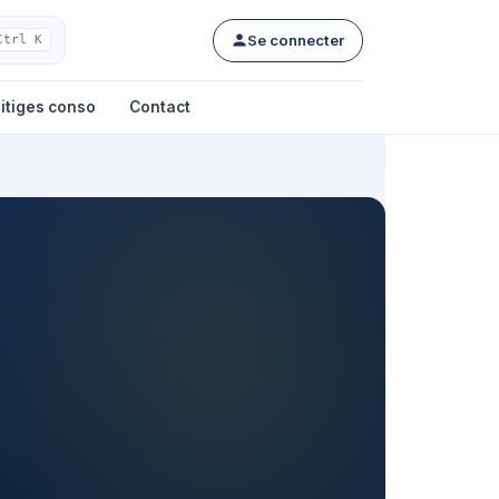
Se connecter
Ctrl K
itiges conso
Contact