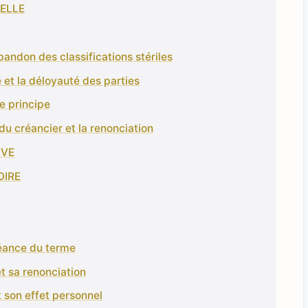
NELLE
abandon des classifications stériles
et la déloyauté des parties
de principe
 du créancier et la renonciation
IVE
OIRE
héance du terme
et sa renonciation
 son effet personnel