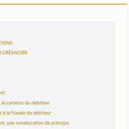
TIONS
U CRÉANCIER
ent
à la carence du débiteur
e à la fraude du débiteur
ent, une consécration de principe