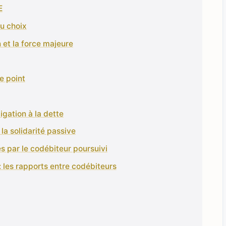
E
du choix
n et la force majeure
e point
ligation à la dette
la solidarité passive
s par le codébiteur poursuivi
 : les rapports entre codébiteurs