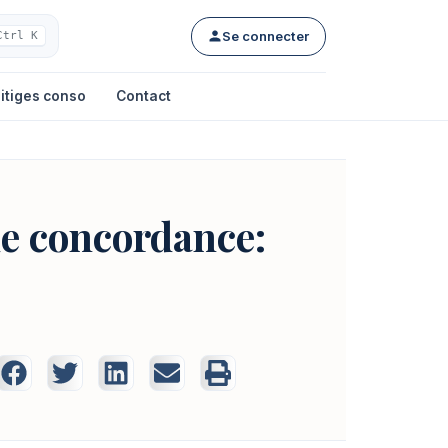
Se connecter
Ctrl K
itiges conso
Contact
de concordance: