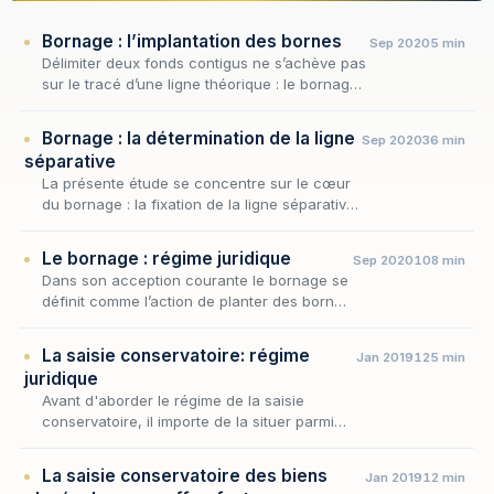
Bornage : l’implantation des bornes
Sep 2020
5 min
Délimiter deux fonds contigus ne s’achève pas
sur le tracé d’une ligne théorique : le bornage
n’est juridiquement parfait que lorsque la limite
divisoire a été matérialisée sur le…
Bornage : la détermination de la ligne
Sep 2020
36 min
séparative
La présente étude se concentre sur le cœur
du bornage : la fixation de la ligne séparative,
c'est-à-dire la détermination concrète de la
frontière qui départage deux fonds contigus…
Le bornage : régime juridique
Sep 2020
108 min
Dans son acception courante le bornage se
définit comme l’action de planter des bornes
pour délimiter des propriétés foncières.
La saisie conservatoire: régime
Jan 2019
125 min
juridique
Avant d'aborder le régime de la saisie
conservatoire, il importe de la situer parmi
les mesures conservatoires et d'en cerner la
nature exacte. La saisie conservatoire est,
La saisie conservatoire des biens
Jan 2019
12 min
en effe…