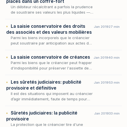
placés dans un coffre-fort
Un débiteur récalcitrant a parfois la prudence
de soustraire ses valeurs les plus liquides —
bijoux, numéraire, lingots, titres au porteur,
objets précieux — au regard de ses créan…
La saisie conservatoire des droits
Jan 2019
27 min
des associés et des valeurs mobilières
Parmi les biens incorporels que le créancier
peut soustraire par anticipation aux actes de
disposition de son débiteur, les droits
d'associé et les valeurs mobilières occupent
La saisie conservatoire de créances
Jan 2019
40 min
une…
Parmi les biens que le créancier peut frapper
d'indisponibilité pour préserver l'assiette de
son recouvrement futur, les créances que
son débiteur détient lui-même sur des tiers
Les sûretés judiciaires: publicité
Jan 2019
53 min
oc…
provisoire et définitive
Il est des situations qui imposent au créancier
d’agir immédiatement, faute de temps pour
obtenir un titre exécutoire, aux fins de se
prémunir contre l’insolvabilité de son débiteu…
Sûretés judiciaires: la publicité
Jan 2019
33 min
provisoire
La protection que le créancier tire d'une