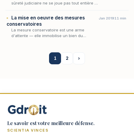
sûreté judiciaire ne se joue pas tout entière au
moment où le juge l'autorise : elle dépend,
pour devenir opposable et conserver son
La mise en oeuvre des mesures
Jan 2019
11 min
rang,…
conservatoires
La mesure conservatoire est une arme
d'attente — elle immobilise un bien du
débiteur, frappe d'indisponibilité une créance
ou grève un immeuble d'une sûreté, pour
préserver le gage…
1
2
›
Le savoir est votre meilleure défense.
SCIENTIA VINCES