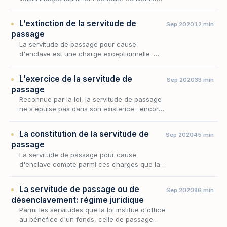
la servitude de passage occupe une place
singulière : elle ne procède ni de la situation
L’extinction de la servitude de
Sep 2020
12 min
des…
passage
La servitude de passage pour cause
d'enclave est une charge exceptionnelle :
elle autorise le propriétaire d'un fonds privé
d'accès à la voie publique à traverser le
L’exercice de la servitude de
Sep 2020
33 min
fonds de son v…
passage
Reconnue par la loi, la servitude de passage
ne s'épuise pas dans son existence : encore
faut-il en régler l'usage concret, c'est-à-dire
déterminer comment le propriétaire du
La constitution de la servitude de
Sep 2020
45 min
fonds…
passage
La servitude de passage pour cause
d'enclave compte parmi ces charges que la
loi impose d'autorité, sans le concours des
volontés, lorsqu'un fonds se trouve privé
La servitude de passage ou de
Sep 2020
86 min
d'accès suffisant…
désenclavement: régime juridique
Parmi les servitudes que la loi institue d'office
au bénéfice d'un fonds, celle de passage