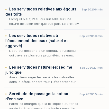
Les servitudes relatives aux égouts
Sep 2020
6 min
des toits
Lorsqu’il pleut, l’eau qui ruisselle sur une
toiture doit bien finir quelque part. Le droit civil
refuse que ce « quelque part » soit, sans son
consentement, le fonds du voisin. C’…
Les servitudes relatives à
Sep 2020
10 min
l’écoulement des eaux (naturel et
aggravé)
L'eau qui descend d'un coteau, le ruisseau
qui traverse plusieurs propriétés, les eaux
pluviales qui ruissellent d'un fonds vers un
autre : autant de situations où la topographie
Les servitudes naturelles: régime
Sep 2020
27 min
i…
juridique
Avant d’envisager les servitudes naturelles
dans le détail, encore faut-il s’accorder sur la
notion même de servitude, dont elles ne sont
qu’une variété. Aux termes de l’article 63…
Servitude de passage: la notion
Sep 2020
15 min
d’enclave
Parmi les charges que la loi impose au fonds
voisin indépendamment de toute convention,