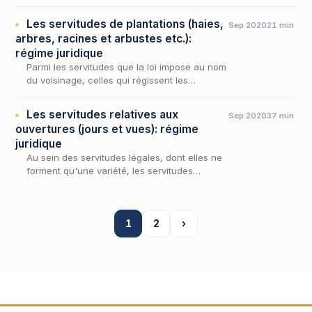
occupe une place singulière : elle naît de
l'enclave, c'est-à-dire de l'impossibilité pou…
Les servitudes de plantations (haies,
Sep 2020
21 min
arbres, racines et arbustes etc.):
régime juridique
Parmi les servitudes que la loi impose au nom
du voisinage, celles qui régissent les
plantations occupent une place singulière :
elles ne grèvent aucun fonds au profit d'un
Les servitudes relatives aux
Sep 2020
37 min
autre,…
ouvertures (jours et vues): régime
juridique
Au sein des servitudes légales, dont elles ne
forment qu'une variété, les servitudes
relatives aux ouvertures présentent cette
singularité de toucher à ce que l'habitation a
de plu…
1
2
›