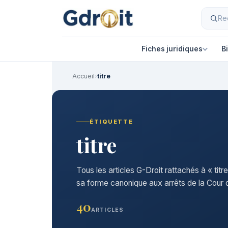
Fiches juridiques
B
Accueil
›
titre
ÉTIQUETTE
titre
Tous les articles G-Droit rattachés à « titr
sa forme canonique aux arrêts de la Cour d
40
ARTICLES