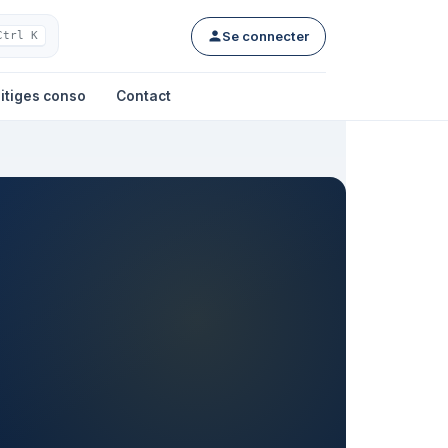
Se connecter
Ctrl K
itiges conso
Contact