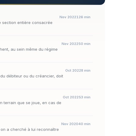
Nov 2022
126 min
e section entière consacrée
Nov 2022
50 min
chent, au sein même du régime
Oct 2022
8 min
, du débiteur ou du créancier, doit
Oct 2022
53 min
on terrain que se joue, en cas de
Nov 2020
40 min
 on a cherché à lui reconnaître