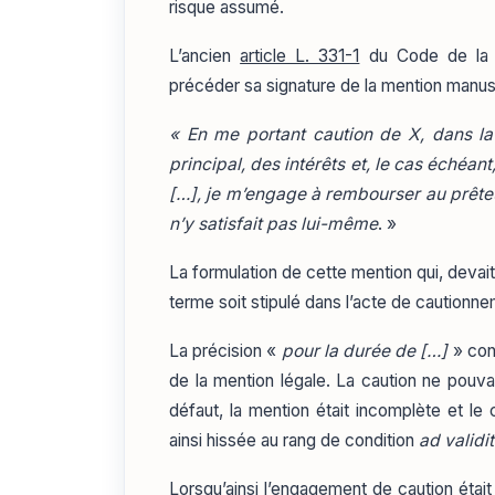
risque assumé.
L’ancien
article L. 331-1
du Code de la c
précéder sa signature de la mention manusc
« En me portant caution de X, dans l
principal, des intérêts et, le cas échéan
[…], je m’engage à rembourser au prête
n’y satisfait pas lui-même
. »
La formulation de cette mention qui, devait 
terme soit stipulé dans l’acte de cautionnem
La précision «
pour la durée de […]
» cons
de la mention légale. La caution ne pouva
défaut, la mention était incomplète et le 
ainsi hissée au rang de condition
ad validi
Lorsqu’ainsi l’engagement de caution étai