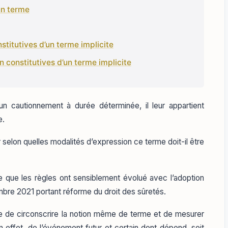
’un terme
stitutives d’un terme implicite
n constitutives d’un terme implicite
un cautionnement à durée déterminée, il leur appartient
e.
 selon quelles modalités d’expression ce terme doit-il être
e que les règles ont sensiblement évolué avec l’adoption
re 2021 portant réforme du droit des sûretés.
te de circonscrire la notion même de terme et de mesurer
n effet, de l’événement futur et certain dont dépend, soit