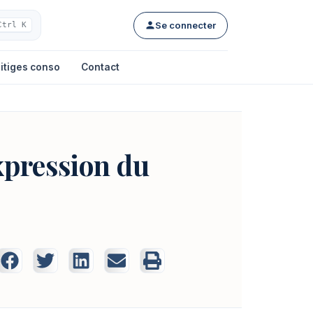
Se connecter
Ctrl K
itiges conso
Contact
xpression du