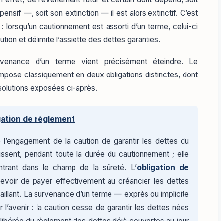
uspensif —, soit son extinction — il est alors extinctif. C’est
n : lorsqu’un cautionnement est assorti d’un terme, celui-ci
ion et délimite l’assiette des dettes garanties.
rvenance d’un terme vient précisément éteindre. Le
pose classiquement en deux obligations distinctes, dont
solutions exposées ci-après.
gation de règlement
l’engagement de la caution de garantir les dettes du
aissent, pendant toute la durée du cautionnement ; elle
ntrant dans le champ de la sûreté. L’
obligation de
devoir de payer effectivement au créancier les dettes
éfaillant. La survenance d’un terme — exprès ou implicite
r l’avenir : la caution cesse de garantir les dettes nées
 libérée du règlement des dettes déjà couvertes au jour