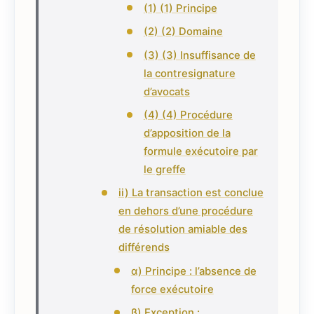
(1) (1) Principe
(2) (2) Domaine
(3) (3) Insuffisance de
la contresignature
d’avocats
(4) (4) Procédure
d’apposition de la
formule exécutoire par
le greffe
ii) La transaction est conclue
en dehors d’une procédure
de résolution amiable des
différends
α) Principe : l’absence de
force exécutoire
β) Exception :