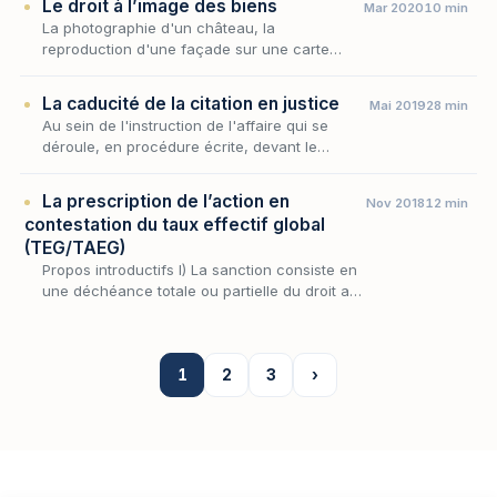
Le droit à l’image des biens
Mar 2020
10 min
La photographie d'un château, la
reproduction d'une façade sur une carte
postale, l'image d'une demeure de caractère
figurant sur un dépliant publicitaire — autant
La caducité de la citation en justice
Mai 2019
28 min
d'exploitations…
Au sein de l'instruction de l'affaire qui se
déroule, en procédure écrite, devant le
Tribunal judiciaire, l'instance ne chemine pas
toujours jusqu'au jugement : il arrive qu'elle
La prescription de l’action en
Nov 2018
12 min
s…
contestation du taux effectif global
(TEG/TAEG)
Propos introductifs I) La sanction consiste en
une déchéance totale ou partielle du droit aux
intérêts II) La sanction consiste en la
substitution du taux conventionnel par le
taux…
1
2
3
›