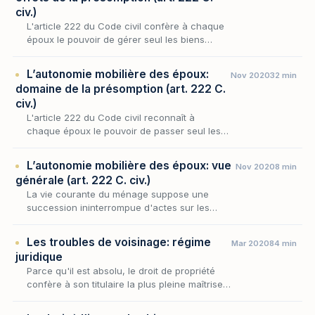
civ.)
L'article 222 du Code civil confère à chaque
époux le pouvoir de gérer seul les biens
meubles qu'il détient, en présumant à l'égard
des tiers qu'il a reçu mandat d'accomplir
L’autonomie mobilière des époux:
Nov 2020
32 min
l'acte…
domaine de la présomption (art. 222 C.
civ.)
L'article 222 du Code civil reconnaît à
chaque époux le pouvoir de passer seul les
actes d'administration, de jouissance et de
disposition portant sur les biens meubles qu'il
L’autonomie mobilière des époux: vue
Nov 2020
8 min
détie…
générale (art. 222 C. civ.)
La vie courante du ménage suppose une
succession ininterrompue d'actes sur les
biens meubles : on achète, on vend, on
revend, on confie en réparation, on engage le
Les troubles de voisinage: régime
Mar 2020
84 min
mobilier du foye…
juridique
Parce qu'il est absolu, le droit de propriété
confère à son titulaire la plus pleine maîtrise
sur sa chose ; mais cette plénitude s'arrête là
où commence le fonds d'autrui, de sort…