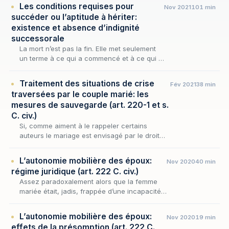
Les conditions requises pour
Nov 2021
101 min
succéder ou l’aptitude à hériter:
existence et absence d’indignité
successorale
La mort n’est pas la fin. Elle met seulement
un terme à ce qui a commencé et à ce qui a
vécu. Mais la vie se poursuit à travers ce qui
reste et continue à exister.
Traitement des situations de crise
Fév 2021
38 min
traversées par le couple marié: les
mesures de sauvegarde (art. 220-1 et s.
C. civ.)
Si, comme aiment à le rappeler certains
auteurs le mariage est envisagé par le droit
comme ce qui « confère à la famille sa
légitimité » et plus encore, comme son « acte
L’autonomie mobilière des époux:
Nov 2020
40 min
fondateur…
régime juridique (art. 222 C. civ.)
Assez paradoxalement alors que la femme
mariée était, jadis, frappée d’une incapacité
d’exercice générale, très tôt on a cherché à
lui reconnaître une sphère d’autonomie et
L’autonomie mobilière des époux:
Nov 2020
19 min
plus pr…
effets de la présomption (art. 222 C.