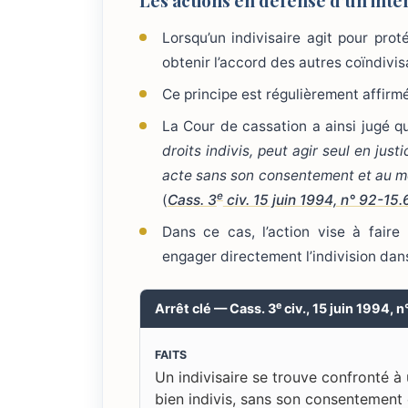
Les actions en défense d’un int
Lorsqu’un indivisaire agit pour proté
obtenir l’accord des autres coïndivis
Ce principe est régulièrement affirmé
La Cour de cassation a ainsi jugé 
droits indivis, peut agir seul en jus
acte sans son consentement et au mép
e
(
Cass. 3
civ. 15 juin 1994, n° 92-15
Dans ce cas, l’action vise à faire 
engager directement l’indivision da
e
Arrêt clé — Cass. 3
civ., 15 juin 1994, 
FAITS
Un indivisaire se trouve confronté à 
bien indivis, sans son consentement