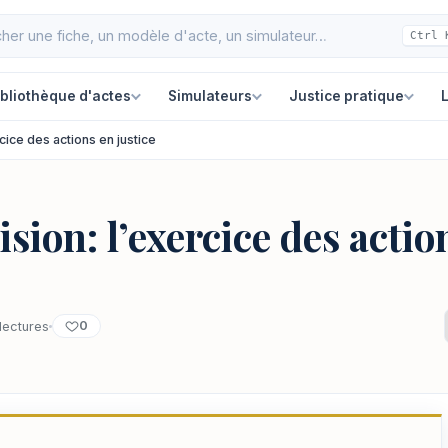
Ctrl 
ibliothèque d'actes
Simulateurs
Justice pratique
L
rcice des actions en justice
ision: l’exercice des actio
0
lectures