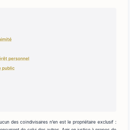
nimité
érêt personnel
e public
ucun des coïndivisaires n’en est le propriétaire exclusif :
oncurrent de celui des autres. Agir en justice à propos de