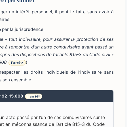
érêt personnel
ger un intérêt personnel, il peut le faire sans avoir à
aires.
 par la jurisprudence.
que «
tout indivisaire, pour assurer la protection de ses
tice à l’encontre d’un autre coïndivisaire ayant passé un
ris des dispositions de l’article 815-3 du Code civil
»
.608
).
l'arrêt
▾
respecter les droits individuels de l’indivisaire sans
ns son ensemble.
n° 92-15.608
l'arrêt
▾
un acte passé par l’un de ses coïndivisaires sur le
 et en méconnaissance de l’article 815-3 du Code