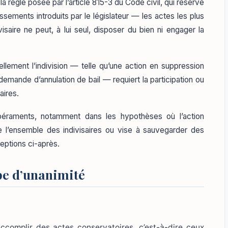
 la règle posée par l’article 815-3 du Code civil, qui réserve
sements introduits par le législateur — les actes les plus
ivisaire ne peut, à lui seul, disposer du bien ni engager la
ellement l’indivision — telle qu’une action en suppression
demande d’annulation de bail — requiert la participation ou
aires.
péraments, notamment dans les hypothèses où l’action
 l’ensemble des indivisaires ou vise à sauvegarder des
ceptions ci-après.
pe d’unanimité
accomplir des actes conservatoires, c’est-à-dire ceux