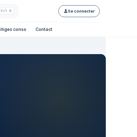
Se connecter
Ctrl K
itiges conso
Contact