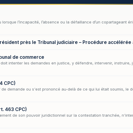
u lorsque l’incapacité, l’absence ou la défaillance d’un copartageant éri
résident près le Tribunal judiciaire – Procédure accélérée
ribunal de commerce
oit intenter les demandes en justice, y défendre, intervenir, instruire, 
64 CPC)
f de demande ou s'est prononcé au-delà de ce qui lui était soumis, le d
rt. 463 CPC)
sement de son pouvoir juridictionnel sur la contestation tranchée, n'inter