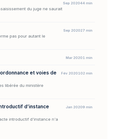
Sep 2020
44 min
ssaisissement du juge ne saurait
Sep 2020
27 min
ferme pas pour autant le
Mar 2020
1 min
 ordonnance et voies de
Fév 2020
102 min
es libérée du ministère
ntroductif d’instance
Jan 2020
9 min
acte introductif d'instance n'a