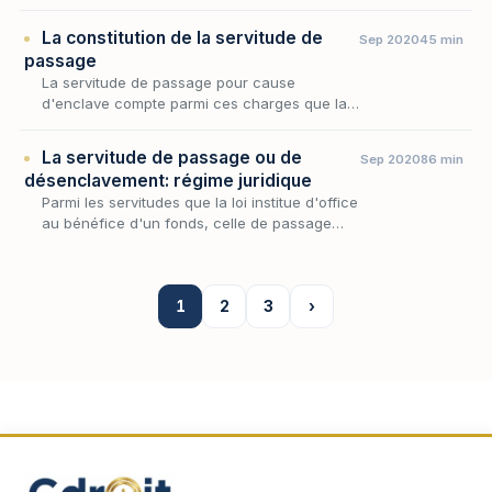
faut-il en régler l'usage concret, c'est-à-dire
déterminer comment le propriétaire du
La constitution de la servitude de
Sep 2020
45 min
fonds…
passage
La servitude de passage pour cause
d'enclave compte parmi ces charges que la
loi impose d'autorité, sans le concours des
volontés, lorsqu'un fonds se trouve privé
La servitude de passage ou de
Sep 2020
86 min
d'accès suffisant…
désenclavement: régime juridique
Parmi les servitudes que la loi institue d'office
au bénéfice d'un fonds, celle de passage
occupe une place singulière : elle naît de
l'enclave, c'est-à-dire de l'impossibilité pou…
1
2
3
›