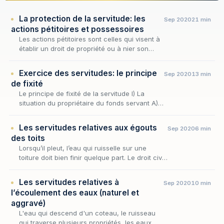
La protection de la servitude: les
Sep 2020
21 min
actions pétitoires et possessoires
Les actions pétitoires sont celles qui visent à
établir un droit de propriété ou à nier son
existence. Cette catégorie ne se limite
toutefois pas au seul droit de propriété : elle…
Exercice des servitudes: le principe
Sep 2020
13 min
de fixité
Le principe de fixité de la servitude I) La
situation du propriétaire du fonds servant A)
Principe B) Exceptions C) Sanction II) La
situation du propriétaire du fonds dominant A)
Les servitudes relatives aux égouts
Sep 2020
6 min
P…
des toits
Lorsqu’il pleut, l’eau qui ruisselle sur une
toiture doit bien finir quelque part. Le droit civil
refuse que ce « quelque part » soit, sans son
consentement, le fonds du voisin. C’…
Les servitudes relatives à
Sep 2020
10 min
l’écoulement des eaux (naturel et
aggravé)
L'eau qui descend d'un coteau, le ruisseau
qui traverse plusieurs propriétés, les eaux