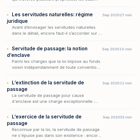
pluviales qui ruissellent d'un fonds vers un
autre : autant de situations où la topographie
Les servitudes naturelles: régime
Sep 2020
27 min
i…
juridique
Avant d’envisager les servitudes naturelles
dans le détail, encore faut-il s’accorder sur la
notion même de servitude, dont elles ne sont
qu’une variété. Aux termes de l’article 63…
Servitude de passage: la notion
Sep 2020
15 min
d’enclave
Parmi les charges que la loi impose au fonds
voisin indépendamment de toute convention,
la servitude de passage occupe une place
singulière : elle ne procède ni de la situation
L’extinction de la servitude de
Sep 2020
12 min
des…
passage
La servitude de passage pour cause
d'enclave est une charge exceptionnelle :
elle autorise le propriétaire d'un fonds privé
d'accès à la voie publique à traverser le
L’exercice de la servitude de
Sep 2020
33 min
fonds de son v…
passage
Reconnue par la loi, la servitude de passage
ne s'épuise pas dans son existence : encore