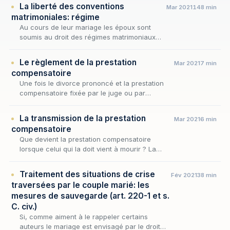
La liberté des conventions
Mar 2021
148 min
matrimoniales: régime
Au cours de leur mariage les époux sont
soumis au droit des régimes matrimoniaux
s’agissant des rapports pécuniaires qu’ils
entretiennent entre eux.
Le règlement de la prestation
Mar 2021
7 min
compensatoire
Une fois le divorce prononcé et la prestation
compensatoire fixée par le juge ou par
convention, demeure une question décisive —
celle de son règlement : à quel moment, sous
La transmission de la prestation
Mar 2021
6 min
quelle…
compensatoire
Que devient la prestation compensatoire
lorsque celui qui la doit vient à mourir ? La
question n'est pas théorique : la prestation,
fixée pour compenser la disparité que la
Traitement des situations de crise
Fév 2021
38 min
rupture…
traversées par le couple marié: les
mesures de sauvegarde (art. 220-1 et s.
C. civ.)
Si, comme aiment à le rappeler certains
auteurs le mariage est envisagé par le droit