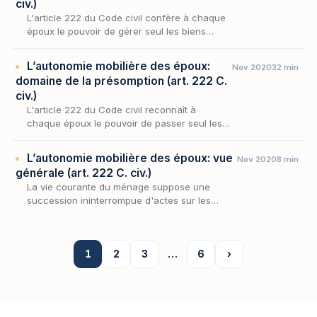
civ.)
L'article 222 du Code civil confère à chaque
époux le pouvoir de gérer seul les biens
meubles qu'il détient, en présumant à l'égard
des tiers qu'il a reçu mandat d'accomplir
L’autonomie mobilière des époux:
Nov 2020
32 min
l'acte…
domaine de la présomption (art. 222 C.
civ.)
L'article 222 du Code civil reconnaît à
chaque époux le pouvoir de passer seul les
actes d'administration, de jouissance et de
disposition portant sur les biens meubles qu'il
L’autonomie mobilière des époux: vue
Nov 2020
8 min
détie…
générale (art. 222 C. civ.)
La vie courante du ménage suppose une
succession ininterrompue d'actes sur les
biens meubles : on achète, on vend, on
revend, on confie en réparation, on engage le
mobilier du foye…
1
2
3
…
6
›