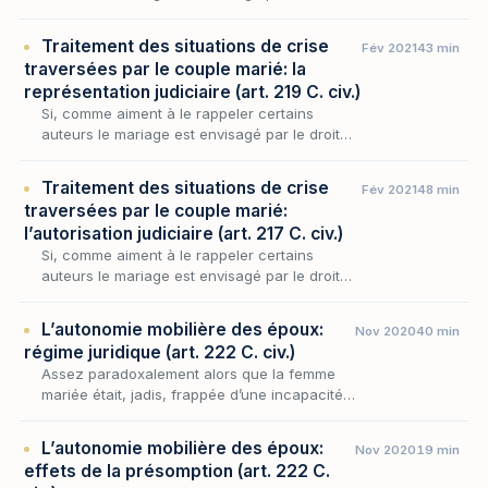
comme ce qui « confère à la famille sa
légitimité » et plus encore, comme son « acte
Traitement des situations de crise
Fév 2021
43 min
fondateur…
traversées par le couple marié: la
représentation judiciaire (art. 219 C. civ.)
Si, comme aiment à le rappeler certains
auteurs le mariage est envisagé par le droit
comme ce qui « confère à la famille sa
légitimité » et plus encore, comme son « acte
Traitement des situations de crise
Fév 2021
48 min
fondateur…
traversées par le couple marié:
l’autorisation judiciaire (art. 217 C. civ.)
Si, comme aiment à le rappeler certains
auteurs le mariage est envisagé par le droit
comme ce qui « confère à la famille sa
légitimité » et plus encore, comme son « acte
L’autonomie mobilière des époux:
Nov 2020
40 min
fondateur…
régime juridique (art. 222 C. civ.)
Assez paradoxalement alors que la femme
mariée était, jadis, frappée d’une incapacité
d’exercice générale, très tôt on a cherché à
lui reconnaître une sphère d’autonomie et
L’autonomie mobilière des époux:
Nov 2020
19 min
plus pr…
effets de la présomption (art. 222 C.