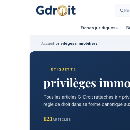
Fiches juridiques
B
Accueil
›
privilèges immobiliers
ÉTIQUETTE
privilèges immo
Tous les articles G-Droit rattachés à « pri
règle de droit dans sa forme canonique aux
121
ARTICLES