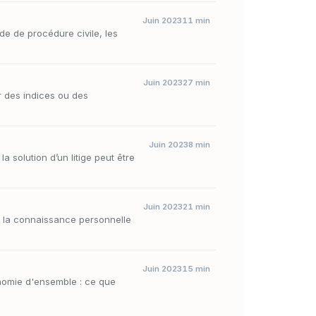
Juin 2023
11 min
ode de procédure civile, les
Juin 2023
27 min
r des indices ou des
Juin 2023
8 min
a solution d’un litige peut être
Juin 2023
21 min
e la connaissance personnelle
Juin 2023
15 min
ionomie d'ensemble : ce que