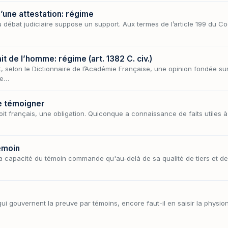
’une attestation: régime
 au débat judiciaire suppose un support. Aux termes de l’article 199 du C
t de l’homme: régime (art. 1382 C. civ.)
 selon le Dictionnaire de l’Académie Française, une opinion fondée su
re…
e témoigner
oit français, une obligation. Quiconque a connaissance de faits utiles à l
témoin
la capacité du témoin commande qu'au-delà de sa qualité de tiers et d
 qui gouvernent la preuve par témoins, encore faut-il en saisir la phys