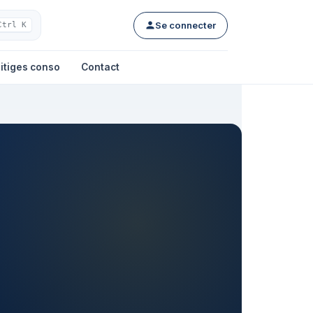
Se connecter
Ctrl K
itiges conso
Contact