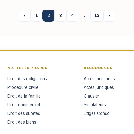
‹
1
2
3
4
…
13
›
MATIÈRES PHARES
RESSOURCES
Droit des obligations
Actes judiciaires
Procédure civile
Actes juridiques
Droit de la famille
Clausier
Droit commercial
Simulateurs
Droit des sûretés
Litiges Conso
Droit des biens