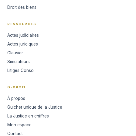
📌 Effets procéduraux
Droit des biens
Opposition ou tierce opposition par
voie principale
Introduction de l'instance
RESSOURCES
contentieuse
Actes judiciaires
Création du lien d'instance (à
Actes juridiques
compter de la mise au rôle)
Clausier
Simulateurs
Obligation de respecter le
Litiges Conso
principe du contradictoire
G-DROIT
Point de départ des délais de
procédure
À propos
Guichet unique de la Justice
La Justice en chiffres
Mon espace
Contact