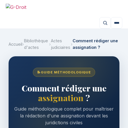
Bibliothèque
Actes
Comment rédiger une
Accueil
›
›
›
d'actes
judiciaires
assignation ?
📝
GUIDE MÉTHODOLOGIQUE
Comment rédiger une
assignation
?
Guide méthodologique complet pour maîtriser
la rédaction d'une assignation devant les
juridictions civiles