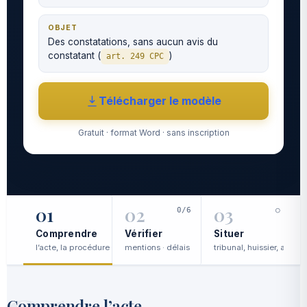
OBJET
Des constatations, sans aucun avis du
constatant (
)
art. 249 CPC
Télécharger le modèle
Gratuit · format Word · sans inscription
01
02
03
0/6
○
Comprendre
Vérifier
Situer
l’acte, la procédure
mentions · délais
tribunal, huissier, avocat
c
Comprendre l’acte