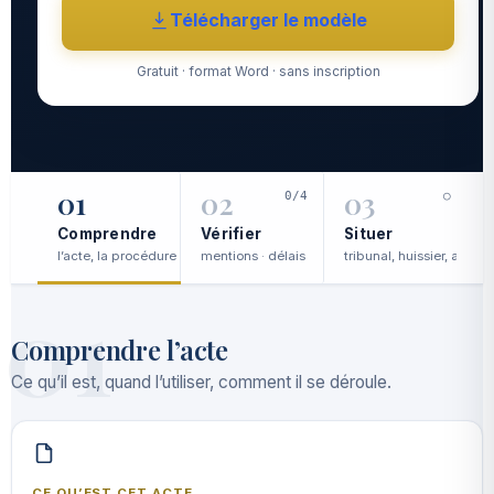
Télécharger le modèle
Gratuit · format Word · sans inscription
01
02
03
0/4
○
Comprendre
Vérifier
Situer
l’acte, la procédure
mentions · délais
tribunal, huissier, avocat
c
01
Comprendre l’acte
Ce qu’il est, quand l’utiliser, comment il se déroule.
CE QU’EST CET ACTE