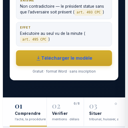
SAISINE
Non contradictoire — le président statue sans
que l’adversaire soit présent (
)
art. 493 CPC
EFFET
Exécutoire au seul vu de la minute (
)
art. 495 CPC
Télécharger le modèle
Gratuit · format Word · sans inscription
01
02
03
0/8
○
Comprendre
Vérifier
Situer
l’acte, la procédure
mentions · délais
tribunal, huissier, avocat
c