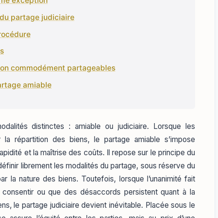
mme exception
du partage judiciaire
procédure
ts
ns non commodément partageables
partage amiable
alités distinctes : amiable ou judiciaire. Lorsque les
r la répartition des biens, le partage amiable s’impose
rapidité et la maîtrise des coûts. Il repose sur le principe du
éfinir librement les modalités du partage, sous réserve du
la nature des biens. Toutefois, lorsque l’unanimité fait
e consentir ou que des désaccords persistent quant à la
ns, le partage judiciaire devient inévitable. Placée sous le