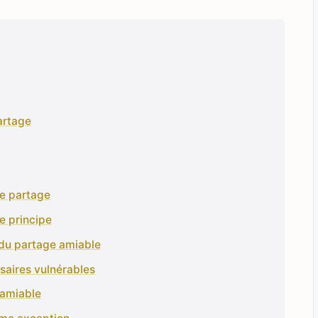
artage
e partage
e principe
 du partage amiable
isaires vulnérables
 amiable