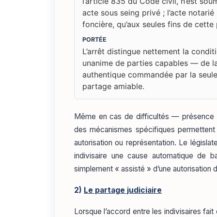
l’article 835 du Code civil, n’est so
acte sous seing privé ; l’acte notarié
foncière, qu’aux seules fins de cette 
PORTÉE
L’arrêt distingue nettement la condi
unanime de parties capables — de la
authentique commandée par la seule 
partage amiable.
Même en cas de difficultés — présence d’
des mécanismes spécifiques permettent 
autorisation ou représentation. Le législate
indivisaire une cause automatique de ba
simplement « assisté » d’une autorisation 
2)
Le partage judiciaire
Lorsque l’accord entre les indivisaires fa