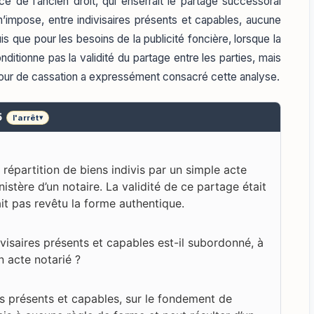
ce de l’ancien droit, qui enserrait le partage successoral
f n’impose, entre indivisaires présents et capables, aucune
quis que pour les besoins de la publicité foncière, lorsque la
itionne pas la validité du partage entre les parties, mais
Cour de cassation a expressément consacré cette analyse.
5
l'arrêt
▾
 répartition de biens indivis par un simple acte
istère d’un notaire. La validité de ce partage était
ait pas revêtu la forme authentique.
visaires présents et capables est-il subordonné, à
un acte notarié ?
s présents et capables, sur le fondement de