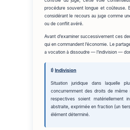
contrôle du juge, cette voie contentieus
procédure souvent longue et coûteuse. En 
considérant le recours au juge comme une 
ou de conflit avéré.
Avant d’examiner successivement ces deux 
qui en commandent l’économie. Le partage n
a vocation à dissoudre — l’indivision — dont
I)
Indivision
Situation juridique dans laquelle 
concurremment des droits de même n
respectives soient matériellement in
abstraite, exprimée en fraction (un tiers
élément déterminé.