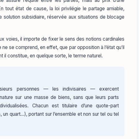
e assure l’équité entre les parties, mais au prix d’une
tout état de cause, la loi privilégie le partage amiable,
solution subsidiaire, réservée aux situations de blocage
voies, il importe de fixer le sens des notions cardinales
e se comprend, en effet, que par opposition à l’état qu’il
 il constitue, en quelque sorte, le terme naturel.
plusieurs personnes — les indivisaires — exercent
ature sur une masse de biens, sans que leurs parts
dividualisées. Chacun est titulaire d’une quote-part
, un quart…), portant sur l’ensemble et non sur tel ou tel