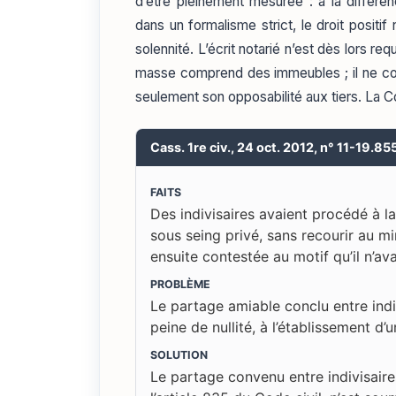
d’être pleinement mesurée : à la différen
dans un formalisme strict, le droit positi
solennité. L’écrit notarié n’est dès lors re
masse comprend des immeubles ; il ne cond
seulement son opposabilité aux tiers. La 
Cass. 1re civ., 24 oct. 2012, n° 11-19.85
FAITS
Des indivisaires avaient procédé à la
sous seing privé, sans recourir au min
ensuite contestée au motif qu’il n’av
PROBLÈME
Le partage amiable conclu entre indi
peine de nullité, à l’établissement d’
SOLUTION
Le partage convenu entre indivisaire