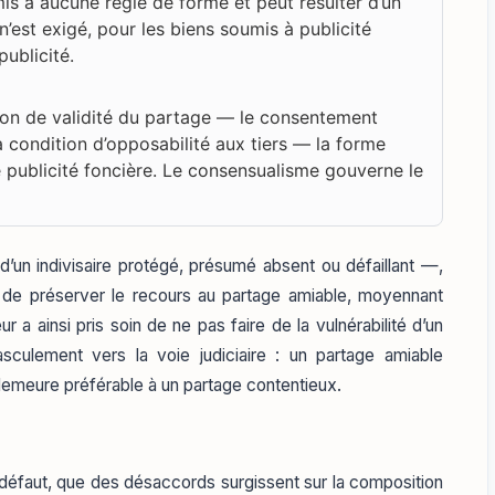
umis à aucune règle de forme et peut résulter d’un
 n’est exigé, pour les biens soumis à publicité
publicité.
tion de validité du partage — le consentement
 condition d’opposabilité aux tiers — la forme
publicité foncière. Le consensualisme gouverne le
un indivisaire protégé, présumé absent ou défaillant —,
de préserver le recours au partage amiable, moyennant
ur a ainsi pris soin de ne pas faire de la vulnérabilité d’un
sculement vers la voie judiciaire : un partage amiable
demeure préférable à un partage contentieux.
it défaut, que des désaccords surgissent sur la composition