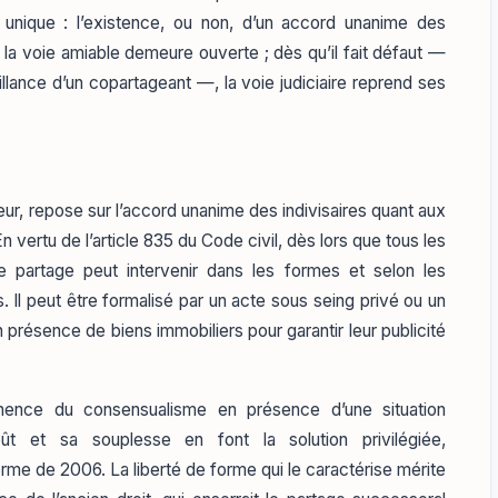
ère unique : l’existence, ou non, d’un accord unanime des
, la voie amiable demeure ouverte ; dès qu’il fait défaut —
llance d’un copartageant —, la voie judiciaire reprend ses
teur, repose sur l’accord unanime des indivisaires quant aux
En vertu de l’article 835 du Code civil, dès lors que tous les
le partage peut intervenir dans les formes et selon les
s. Il peut être formalisé par un acte sous seing privé ou un
n présence de biens immobiliers pour garantir leur publicité
nence du consensualisme en présence d’une situation
coût et sa souplesse en font la solution privilégiée,
rme de 2006. La liberté de forme qui le caractérise mérite