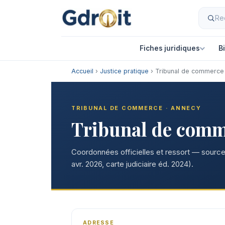
Fiches juridiques
B
Accueil
›
Justice pratique
› Tribunal de commerce
TRIBUNAL DE COMMERCE · ANNECY
Tribunal de comm
Coordonnées officielles et ressort — sources
avr. 2026, carte judiciaire éd. 2024).
ADRESSE