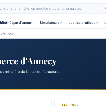
ibliothèque d'actes
Simulateurs
Justice pratique
L
 d'Annecy
erce d'Annecy
 : ministère de la Justice (structures
TÉLÉPHONE