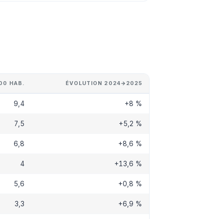
00 HAB.
ÉVOLUTION 2024→2025
9,4
+8 %
7,5
+5,2 %
6,8
+8,6 %
4
+13,6 %
5,6
+0,8 %
3,3
+6,9 %