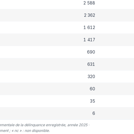
2 588
2 362
1 612
1 417
690
631
320
60
35
6
tementale de la délinquance enregistrée, année 2025 ·
ent ; « nc » : non disponible.