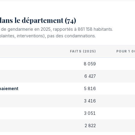
dans le département (74)
et de gendarmerie en 2025, rapportés à 861 158 habitants.
plaintes, interventions), pas des condamnations.
FAITS (2025)
POUR 1 0
s
8 059
6 427
paiement
5 816
3 416
3 051
2 822