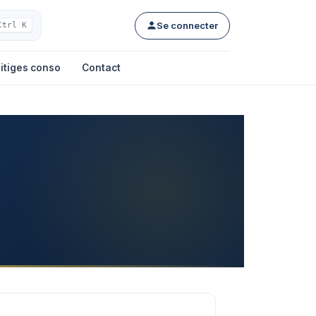
Se connecter
Ctrl K
itiges conso
Contact