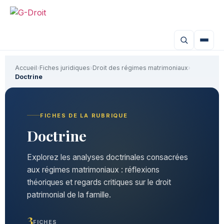
Accueil
›
Fiches juridiques
›
Droit des régimes matrimoniaux
›
Doctrine
FICHES DE LA RUBRIQUE
Doctrine
Explorez les analyses doctrinales consacrées
aux régimes matrimoniaux : réflexions
théoriques et regards critiques sur le droit
patrimonial de la famille.
3
FICHES