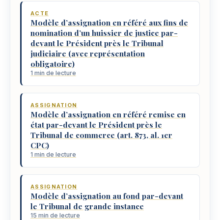
ACTE
Modèle d’assignation en référé aux fins de
nomination d’un huissier de justice par-
devant le Président près le Tribunal
judiciaire (avec représentation
obligatoire)
1 min de lecture
ASSIGNATION
Modèle d’assignation en référé remise en
état par-devant le Président près le
Tribunal de commerce (art. 873, al. 1er
CPC)
1 min de lecture
ASSIGNATION
Modèle d’assignation au fond par-devant
le Tribunal de grande instance
15 min de lecture