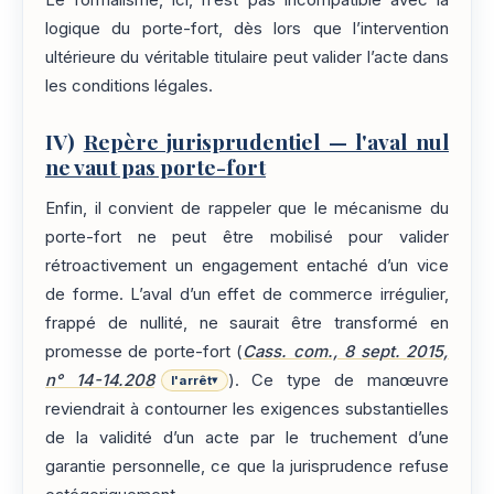
Le formalisme, ici, n’est pas incompatible avec la
logique du porte-fort, dès lors que l’intervention
ultérieure du véritable titulaire peut valider l’acte dans
les conditions légales.
IV)
Repère jurisprudentiel — l'aval nul
ne vaut pas porte-fort
Enfin, il convient de rappeler que le mécanisme du
porte-fort ne peut être mobilisé pour valider
rétroactivement un engagement entaché d’un vice
de forme. L’aval d’un effet de commerce irrégulier,
frappé de nullité, ne saurait être transformé en
promesse de porte-fort (
Cass. com., 8 sept. 2015,
n° 14-14.208
). Ce type de manœuvre
l'arrêt
▾
reviendrait à contourner les exigences substantielles
de la validité d’un acte par le truchement d’une
garantie personnelle, ce que la jurisprudence refuse