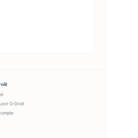
oit
il
vrir G-Droit
compte