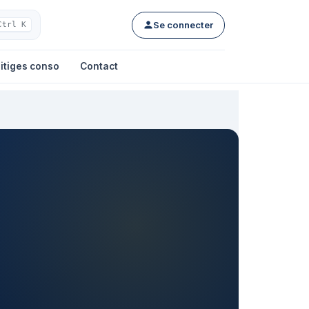
Se connecter
Ctrl K
itiges conso
Contact