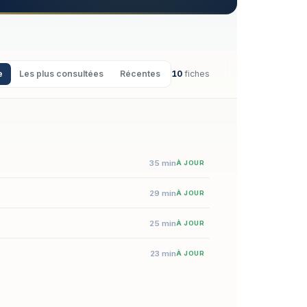
e
Les plus consultées
Récentes
10
fiches
35 min
À JOUR
29 min
À JOUR
25 min
À JOUR
23 min
À JOUR