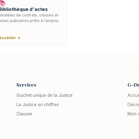
📚
Bibliothèque d'actes
Modèles de contrats, clauses et
actes judiciaires prêts à l'emploi.
Accéder →
Services
G-Dr
Guichet unique de la Justice
Accue
La Justice en chiffres
Décou
Clausier
Mon 