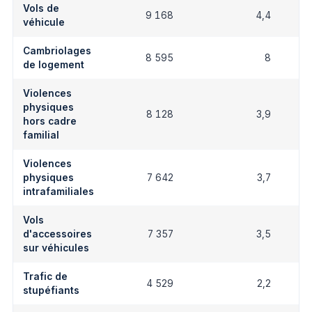
Vols de
9 168
4,4
véhicule
Cambriolages
8 595
8
de logement
Violences
physiques
8 128
3,9
hors cadre
familial
Violences
physiques
7 642
3,7
intrafamiliales
Vols
d'accessoires
7 357
3,5
sur véhicules
Trafic de
4 529
2,2
stupéfiants