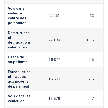
Vols sans
violence
27 051
13
contre des
personnes
Destructions
et
22 199
10,6
dégradations
volontaires
Usage de
19 877
9,5
stupéfiants
Escroqueries
et fraudes
15 893
7,6
aux moyens
de paiement
Vols dans les
14 579
7
véhicules