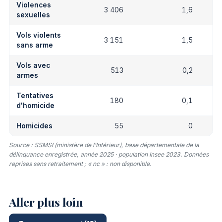
Violences
3 406
1,6
sexuelles
Vols violents
3 151
1,5
sans arme
Vols avec
513
0,2
armes
Tentatives
180
0,1
d'homicide
Homicides
55
0
Source : SSMSI (ministère de l’Intérieur), base départementale de la
délinquance enregistrée, année 2025 · population Insee 2023. Données
reprises sans retraitement ; « nc » : non disponible.
Aller plus loin