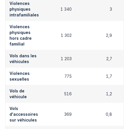
Violences
physiques
1 340
3
intrafamiliales
Violences
physiques
1 302
2,9
hors cadre
familial
Vols dans les
1 203
2,7
véhicules
Violences
775
1,7
sexuelles
Vols de
516
1,2
véhicule
Vols
d'accessoires
369
0,8
sur véhicules