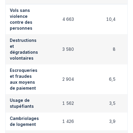
Vols sans
violence
4 663
10,4
contre des
personnes
Destructions
et
3 580
8
dégradations
volontaires
Escroqueries
et fraudes
2 904
6,5
aux moyens
de paiement
Usage de
1 562
3,5
stupéfiants
Cambriolages
1 426
3,9
de logement