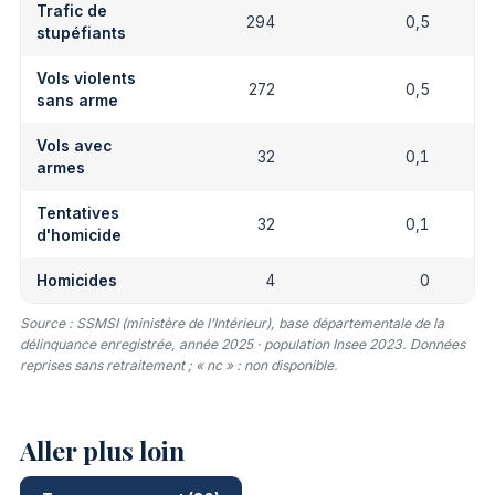
Trafic de
294
0,5
stupéfiants
Vols violents
272
0,5
sans arme
Vols avec
32
0,1
armes
Tentatives
32
0,1
d'homicide
Homicides
4
0
Source : SSMSI (ministère de l’Intérieur), base départementale de la
délinquance enregistrée, année 2025 · population Insee 2023. Données
reprises sans retraitement ; « nc » : non disponible.
Aller plus loin