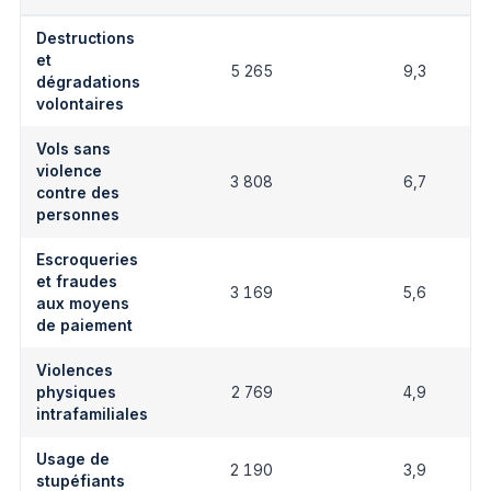
Destructions
et
5 265
9,3
dégradations
volontaires
Vols sans
violence
3 808
6,7
contre des
personnes
Escroqueries
et fraudes
3 169
5,6
aux moyens
de paiement
Violences
physiques
2 769
4,9
intrafamiliales
Usage de
2 190
3,9
stupéfiants