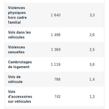
Violences
physiques
1 840
3,3
hors cadre
familial
Vols dans les
1 498
2,6
véhicules
Violences
1 389
2,5
sexuelles
Cambriolages
1 118
3,6
de logement
Vols de
788
1,4
véhicule
Vols
d'accessoires
742
1,3
sur véhicules