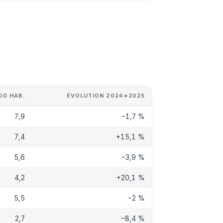
00 HAB.
ÉVOLUTION 2024→2025
7,9
−1,7 %
7,4
+15,1 %
5,6
−3,9 %
4,2
+20,1 %
5,5
−2 %
2,7
−8,4 %