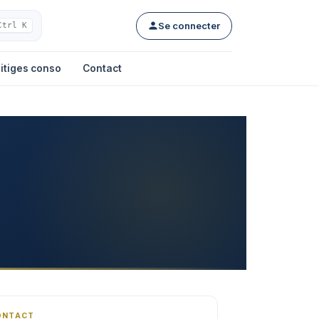
Se connecter
Ctrl K
itiges conso
Contact
ONTACT