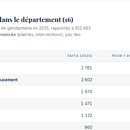
dans le département (16)
et de gendarmerie en 2025, rapportés à 352 683
dénoncés
(plaintes, interventions), pas des
FAITS (2025)
POUR 1 0
2 781
paiement
2 602
s
1 970
1 471
1 122
960