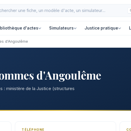
ibliothèque d'actes
Simulateurs
Justice pratique
L
es d'Angoulême
'hommes d'Angoulême
 : ministère de la Justice (structures
TÉLÉPHONE
C