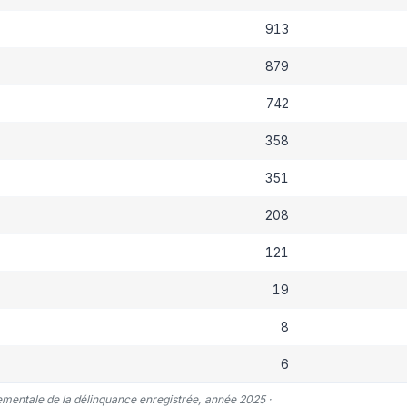
913
879
742
358
351
208
121
19
8
6
tementale de la délinquance enregistrée, année 2025 ·