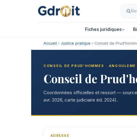
Fiches juridiques
B
Accueil
›
Justice pratique
› Conseil de Prud'homm
CONSEIL DE PRUD'HOMMES · ANGOULEME
Conseil de Prud
Coordonnées officielles et ressort — sources
avr. 2026, carte judiciaire éd. 2024).
ADRESSE