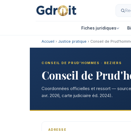
Fiches juridiques
B
Accueil
›
Justice pratique
› Conseil de Prud'homm
CONSEIL DE PRUD'HOMMES · BEZIERS
Conseil de Prud'
Coordonnées officielles et ressort — sources
avr. 2026, carte judiciaire éd. 2024).
ADRESSE