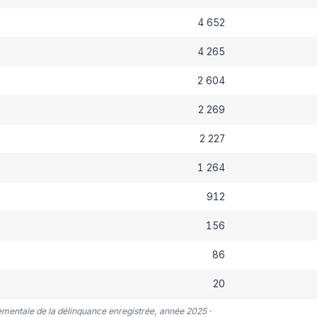
4 652
4 265
2 604
2 269
2 227
1 264
912
156
86
20
tementale de la délinquance enregistrée, année 2025 ·