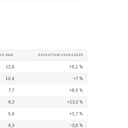
00 HAB.
ÉVOLUTION 2024→2025
12,9
+5,1 %
10,4
+7 %
7,7
+9,5 %
6,3
+13,3 %
5,4
+1,7 %
6,3
−3,6 %