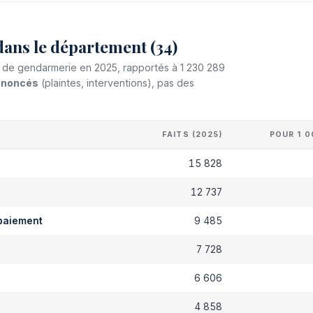
dans le département (34)
et de gendarmerie en 2025, rapportés à 1 230 289
dénoncés
(plaintes, interventions), pas des
FAITS (2025)
POUR 1 0
s
15 828
12 737
paiement
9 485
7 728
6 606
4 858