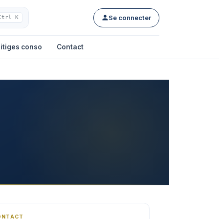
Se connecter
Ctrl K
itiges conso
Contact
ONTACT