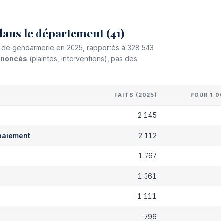
dans le département (41)
et de gendarmerie en 2025, rapportés à 328 543
dénoncés
(plaintes, interventions), pas des
FAITS (2025)
POUR 1 0
2 145
paiement
2 112
s
1 767
1 361
1 111
796