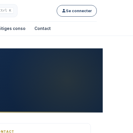
Se connecter
Ctrl K
itiges conso
Contact
ONTACT