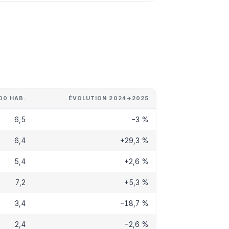
00 HAB.
ÉVOLUTION 2024→2025
6,5
−3 %
6,4
+29,3 %
5,4
+2,6 %
7,2
+5,3 %
3,4
−18,7 %
2,4
−2,6 %