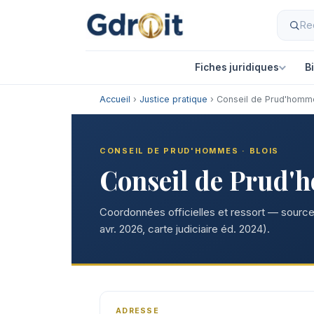
Fiches juridiques
B
Accueil
›
Justice pratique
› Conseil de Prud'homme
CONSEIL DE PRUD'HOMMES · BLOIS
Conseil de Prud'
Coordonnées officielles et ressort — sources
avr. 2026, carte judiciaire éd. 2024).
ADRESSE