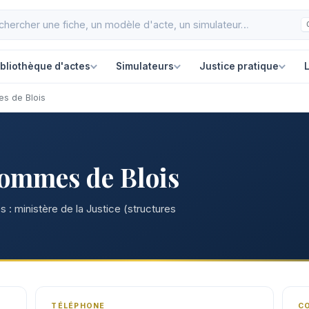
ibliothèque d'actes
Simulateurs
Justice pratique
L
s de Blois
hommes de Blois
 : ministère de la Justice (structures
TÉLÉPHONE
C