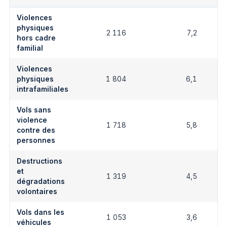
Violences
physiques
2 116
7,2
hors cadre
familial
Violences
physiques
1 804
6,1
intrafamiliales
Vols sans
violence
1 718
5,8
contre des
personnes
Destructions
et
1 319
4,5
dégradations
volontaires
Vols dans les
1 053
3,6
véhicules