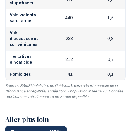
531
1,8
stupéfiants
Vols violents
449
1,5
sans arme
Vols
d'accessoires
233
0,8
sur véhicules
Tentatives
212
0,7
d'homicide
Homicides
41
0,1
Source : SSMSI (ministère de l’Intérieur), base départementale de la
délinquance enregistrée, année 2025 · population Insee 2023. Données
reprises sans retraitement ; « nc » : non disponible.
Aller plus loin