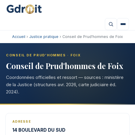
Accueil
›
Justice pratique
› Conseil de Prud'hommes de Foix
CONSEIL DE PRUD'HOMMES · FOIX
Conseil de Prud'hommes de Foix
Coordonnées officielles et ressort — sources : ministère
de la Justice (structures avr. 2026, carte judiciaire éd.
2024).
ADRESSE
14 BOULEVARD DU SUD