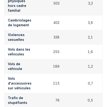
physiques
503
3,2
hors cadre
familial
Cambriolages
402
3,6
de logement
Violences
328
2,1
sexuelles
Vols dans les
255
1,6
véhicules
Vols de
189
1,2
véhicule
Vols
d'accessoires
115
0,7
sur véhicules
Trafic de
76
0,5
stupéfiants