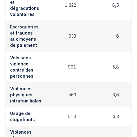
et
1 322
8,5
dégradations
volontaires
Escroqueries
et fraudes
933
6
aux moyens
de paiement
Vols sans
violence
901
5,8
contre des
personnes
Violences
physiques
563
3,6
intrafamiliales
Usage de
510
3,3
stupéfiants
Violences