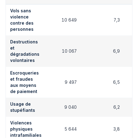
Vols sans
violence
10 649
7,3
contre des
personnes
Destructions
et
10 067
6,9
dégradations
volontaires
Escroqueries
et fraudes
9 497
6,5
aux moyens
de paiement
Usage de
9 040
6,2
stupéfiants
Violences
physiques
5 644
3,8
intrafamiliales